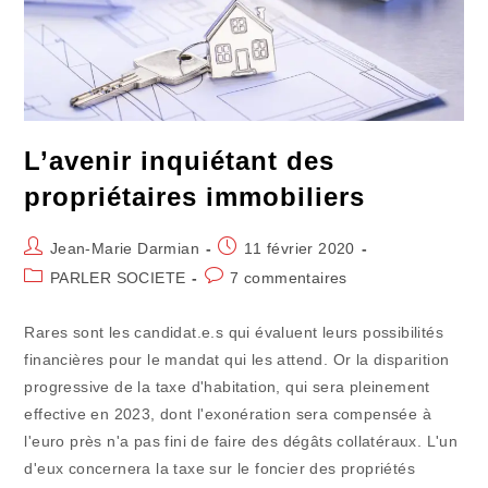
L’avenir inquiétant des
propriétaires immobiliers
Auteur/autrice
Publication
Jean-Marie Darmian
11 février 2020
de
publiée :
Post
Commentaires
PARLER SOCIETE
7 commentaires
la
category:
de
publication :
la
Rares sont les candidat.e.s qui évaluent leurs possibilités
publication :
financières pour le mandat qui les attend. Or la disparition
progressive de la taxe d'habitation, qui sera pleinement
effective en 2023, dont l'exonération sera compensée à
l'euro près n'a pas fini de faire des dégâts collatéraux. L'un
d'eux concernera la taxe sur le foncier des propriétés