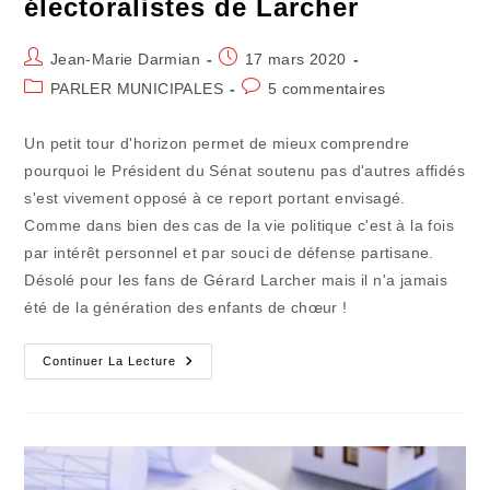
électoralistes de Larcher
Auteur/autrice
Publication
Jean-Marie Darmian
17 mars 2020
de
publiée :
Post
Commentaires
PARLER MUNICIPALES
5 commentaires
la
category:
de
publication :
la
Un petit tour d'horizon permet de mieux comprendre
publication :
pourquoi le Président du Sénat soutenu pas d'autres affidés
s'est vivement opposé à ce report portant envisagé.
Comme dans bien des cas de la vie politique c'est à la fois
par intérêt personnel et par souci de défense partisane.
Désolé pour les fans de Gérard Larcher mais il n'a jamais
été de la génération des enfants de chœur !
Le
Continuer La Lecture
Confinavirus
(2)
:
Les
Cibles
Électoralistes
De
Larcher