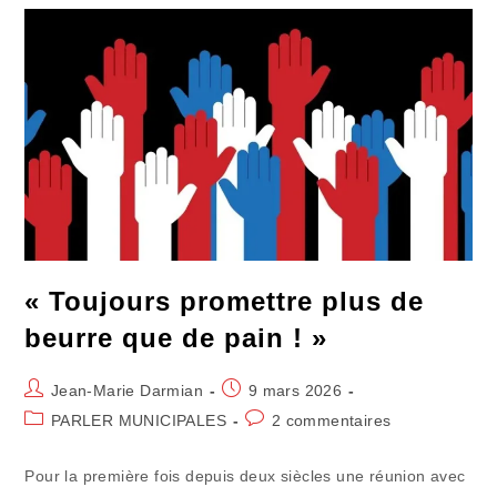
D’accuser
« Toujours promettre plus de
beurre que de pain ! »
Auteur/autrice
Publication
Jean-Marie Darmian
9 mars 2026
de
publiée :
Post
Commentaires
PARLER MUNICIPALES
2 commentaires
la
category:
de
publication :
la
Pour la première fois depuis deux siècles une réunion avec
publication :