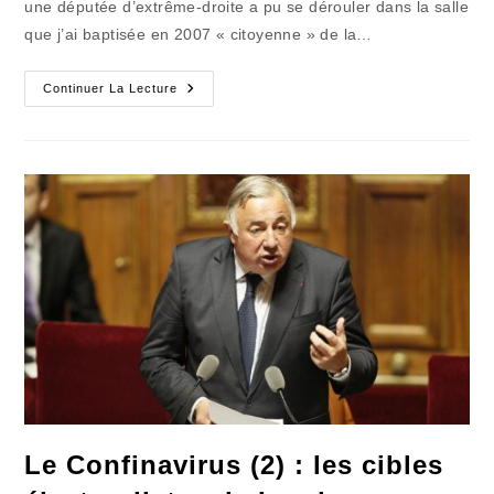
une députée d’extrême-droite a pu se dérouler dans la salle
que j’ai baptisée en 2007 « citoyenne » de la…
« Toujours
Continuer La Lecture
Promettre
Plus
De
Beurre
Que
De
Pain
! »
Le Confinavirus (2) : les cibles