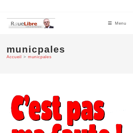
Skip
to
content
Menu
municpales
Accueil
>
municpales