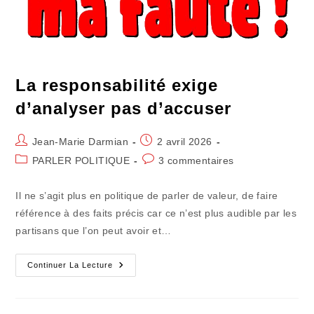
La responsabilité exige
d’analyser pas d’accuser
Auteur/autrice
Publication
Jean-Marie Darmian
2 avril 2026
de
publiée :
Post
Commentaires
PARLER POLITIQUE
3 commentaires
la
category:
de
publication :
la
Il ne s’agit plus en politique de parler de valeur, de faire
publication :
référence à des faits précis car ce n’est plus audible par les
partisans que l’on peut avoir et…
La
Continuer La Lecture
Responsabilité
Exige
D’analyser
Pas