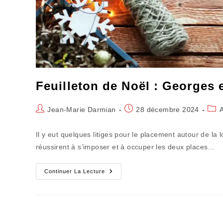
Feuilleton de Noël : Georges et
Auteur/autrice
Publication
Post
Jean-Marie Darmian
28 décembre 2024
de
publiée :
cate
la
Il y eut quelques litiges pour le placement autour de la 
publication :
réussirent à s’imposer et à occuper les deux places…
Feuilleton
Continuer La Lecture
De
Noël
:
Georges
Et
Le
Sapin