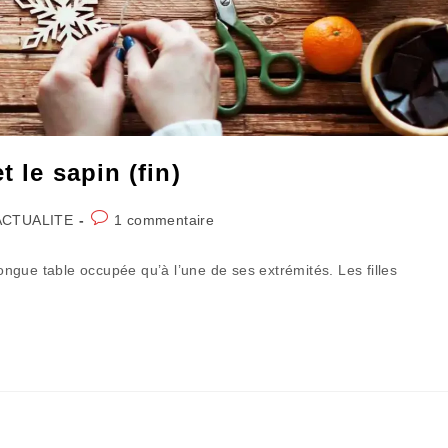
 le sapin (fin)
Commentaires
ACTUALITE
1 commentaire
gory:
de
la
longue table occupée qu’à l’une de ses extrémités. Les filles
publication :