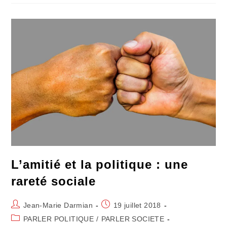
Ami.e.s
Sur
Les
Chemins
De
Campagne
L’amitié et la politique : une
rareté sociale
Auteur/autrice
Publication
Jean-Marie Darmian
19 juillet 2018
de
publiée :
Post
PARLER POLITIQUE
/
PARLER SOCIETE
la