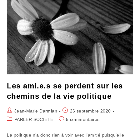
Dit
Amis
?
Les ami.e.s se perdent sur les
chemins de la vie politique
Auteur/autrice
Publication
Jean-Marie Darmian
26 septembre 2020
de
publiée :
Post
Commentaires
PARLER SOCIETE
5 commentaires
la
category:
de
publication :
la
La politique n’a donc rien à voir avec l’amitié puisqu’elle
publication :