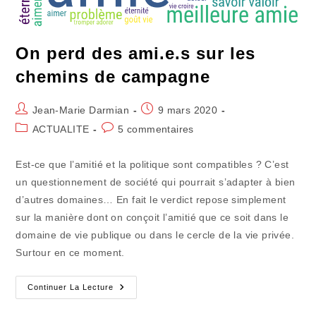
On perd des ami.e.s sur les
chemins de campagne
Auteur/autrice
Publication
Jean-Marie Darmian
9 mars 2020
de
publiée :
Post
Commentaires
ACTUALITE
5 commentaires
la
category:
de
publication :
la
Est-ce que l’amitié et la politique sont compatibles ? C’est
publication :
un questionnement de société qui pourrait s’adapter à bien
d’autres domaines… En fait le verdict repose simplement
sur la manière dont on conçoit l’amitié que ce soit dans le
domaine de vie publique ou dans le cercle de la vie privée.
Surtour en ce moment.
On
Continuer La Lecture
Perd
Des