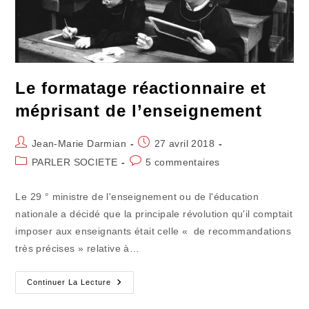
Le formatage réactionnaire et
méprisant de l’enseignement
Auteur/autrice
Publication
Jean-Marie Darmian
27 avril 2018
de
publiée :
Post
Commentaires
PARLER SOCIETE
5 commentaires
la
category:
de
publication :
la
Le 29 ° ministre de l'enseignement ou de l'éducation
publication :
nationale a décidé que la principale révolution qu'il comptait
imposer aux enseignants était celle « de recommandations
très précises » relative à…
Le
Continuer La Lecture
Formatage
Réactionnaire