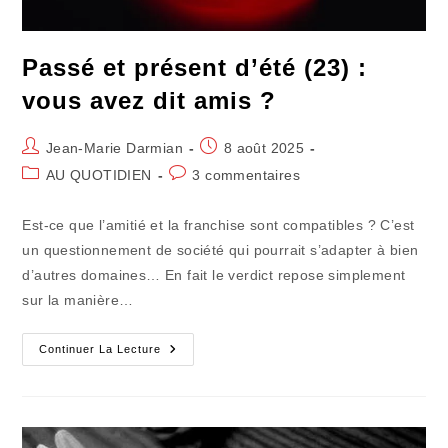
Passé et présent d’été (23) :
vous avez dit amis ?
Auteur/autrice
Publication
Jean-Marie Darmian
8 août 2025
de
publiée :
Post
Commentaires
AU QUOTIDIEN
3 commentaires
la
category:
de
publication :
la
Est-ce que l’amitié et la franchise sont compatibles ? C’est
publication :
un questionnement de société qui pourrait s’adapter à bien
d’autres domaines… En fait le verdict repose simplement
sur la manière…
Passé
Continuer La Lecture
Et
Présent
D’été
(23)
:
Vous
Avez