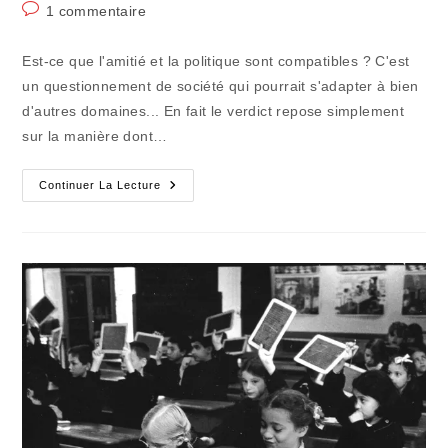
category:
Commentaires
1 commentaire
publication :
de
la
Est-ce que l'amitié et la politique sont compatibles ? C'est
publication :
un questionnement de société qui pourrait s'adapter à bien
d'autres domaines... En fait le verdict repose simplement
sur la manière dont…
L’amitié
Continuer La Lecture
Et
La
Politique
:
Une
Rareté
Sociale