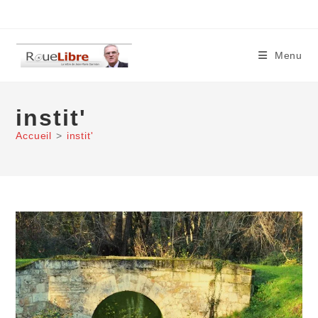
Skip
to
content
Menu
instit'
Accueil
>
instit'