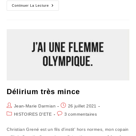
Le
Continuer La Lecture
Naufrage
« Dramatique »
Du
Marin
De
La
Pimpine
Délirium très mince
Auteur/autrice
Publication
Jean-Marie Darmian
26 juillet 2021
de
publiée :
Post
Commentaires
HISTOIRES D'ETE
3 commentaires
la
category:
de
publication :
la
Christian Grené est un fils d'instit' hors normes, mon copain
publication :