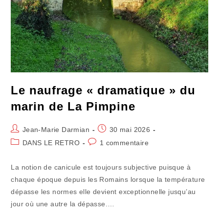
Le naufrage « dramatique » du
marin de La Pimpine
Auteur/autrice
Publication
Jean-Marie Darmian
30 mai 2026
de
publiée :
Post
Commentaires
DANS LE RETRO
1 commentaire
la
category:
de
publication :
la
La notion de canicule est toujours subjective puisque à
publication :
chaque époque depuis les Romains lorsque la température
dépasse les normes elle devient exceptionnelle jusqu’au
jour où une autre la dépasse.…