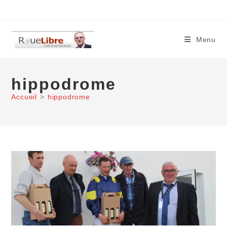
Skip
to
content
Menu
hippodrome
Accueil
>
hippodrome