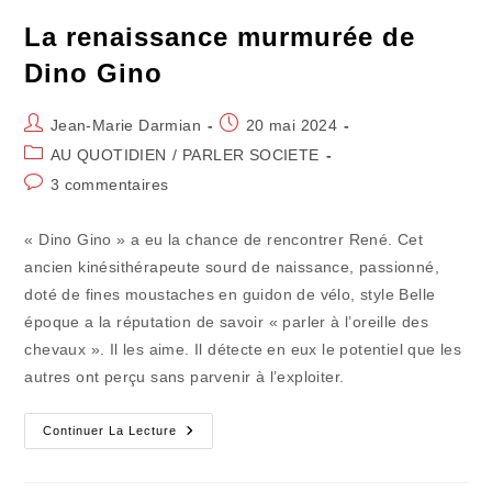
La renaissance murmurée de
Dino Gino
Auteur/autrice
Publication
Jean-Marie Darmian
20 mai 2024
de
publiée :
Post
AU QUOTIDIEN
/
PARLER SOCIETE
la
category:
Commentaires
3 commentaires
publication :
de
la
« Dino Gino » a eu la chance de rencontrer René. Cet
publication :
ancien kinésithérapeute sourd de naissance, passionné,
doté de fines moustaches en guidon de vélo, style Belle
époque a la réputation de savoir « parler à l’oreille des
chevaux ». Il les aime. Il détecte en eux le potentiel que les
autres ont perçu sans parvenir à l’exploiter.
La
Continuer La Lecture
Renaissance
Murmurée
De