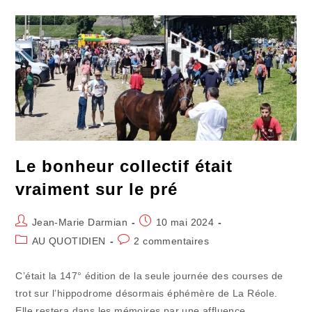
Dino
Gino
Le bonheur collectif était
vraiment sur le pré
Auteur/autrice
Publication
Jean-Marie Darmian
10 mai 2024
de
publiée :
Post
Commentaires
AU QUOTIDIEN
2 commentaires
la
category:
de
publication :
la
C’était la 147° édition de la seule journée des courses de
publication :
trot sur l’hippodrome désormais éphémère de La Réole.
Elle restera dans les mémoires par une affluence