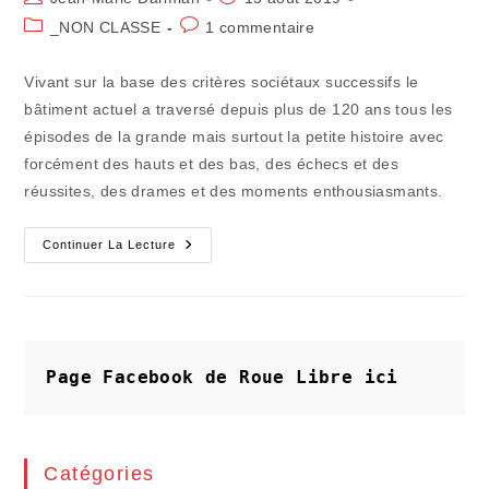
de
publiée :
Post
Commentaires
_NON CLASSE
1 commentaire
la
category:
de
publication :
la
Vivant sur la base des critères sociétaux successifs le
publication :
bâtiment actuel a traversé depuis plus de 120 ans tous les
épisodes de la grande mais surtout la petite histoire avec
forcément des hauts et des bas, des échecs et des
réussites, des drames et des moments enthousiasmants.
Les
Continuer La Lecture
Racines
D’un
Siècle
Du
Comptoir
De
La
Résistance
Page Facebook de Roue Libre
ici
(4)
Catégories