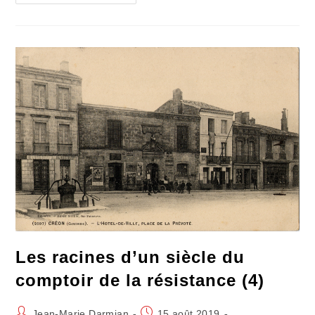
La
Foire
Aux
Contestations
Locales
D’intérêt
Limité
Les racines d’un siècle du
comptoir de la résistance (4)
Auteur/autrice
Publication
Jean-Marie Darmian
15 août 2019