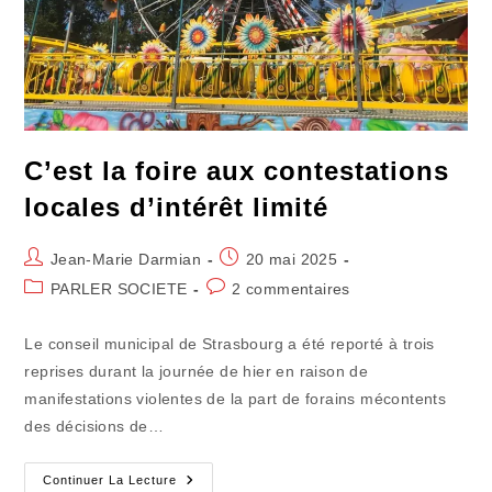
C’est la foire aux contestations
locales d’intérêt limité
Auteur/autrice
Publication
Jean-Marie Darmian
20 mai 2025
de
publiée :
Post
Commentaires
PARLER SOCIETE
2 commentaires
la
category:
de
publication :
la
Le conseil municipal de Strasbourg a été reporté à trois
publication :
reprises durant la journée de hier en raison de
manifestations violentes de la part de forains mécontents
des décisions de…
C’est
Continuer La Lecture