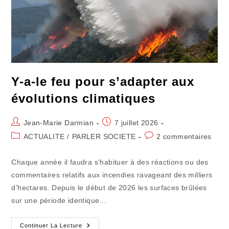
Y-a-le feu pour s’adapter aux
évolutions climatiques
Auteur/autrice
Publication
Jean-Marie Darmian
7 juillet 2026
de
publiée :
Post
Commentaires
ACTUALITE
/
PARLER SOCIETE
2 commentaires
la
category:
de
publication :
la
Chaque année il faudra s'habituer à des réactions ou des
publication :
commentaires relatifs aux incendies ravageant des milliers
d’hectares. Depuis le début de 2026 les surfaces brûlées
sur une période identique…
Y-
Continuer La Lecture