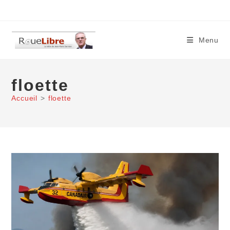
Skip
to
content
Menu
floette
Accueil
>
floette