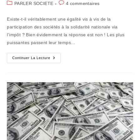
de
publiée :
Post
Commentaires
PARLER SOCIETE
4 commentaires
la
category:
de
publication :
la
Existe-t-il véritablement une égalité vis à vis de la
publication :
participation des sociétés à la solidarité nationale via
l'impôt ? Bien évidemment la réponse est non ! Les plus
puissantes passent leur temps…
Les
Continuer La Lecture
"profiteurs"
Savent
Parfaitement
Éviter
Les
Impôts