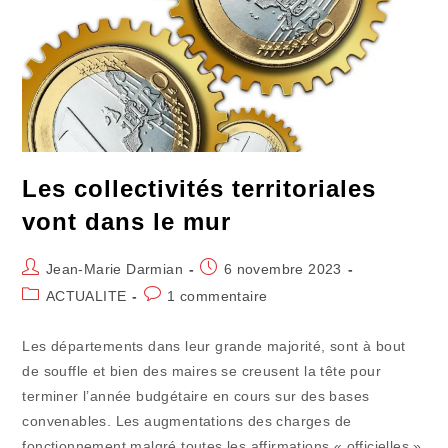
Les collectivités territoriales
vont dans le mur
Auteur/autrice
Publication
Jean-Marie Darmian
6 novembre 2023
de
publiée :
Post
Commentaires
ACTUALITE
1 commentaire
la
category:
de
publication :
la
Les départements dans leur grande majorité, sont à bout
publication :
de souffle et bien des maires se creusent la tête pour
terminer l’année budgétaire en cours sur des bases
convenables. Les augmentations des charges de
fonctionnement malgré toutes les affirmations « officielles »