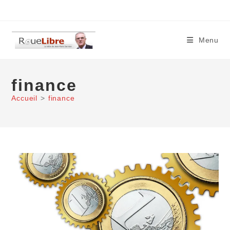
Skip
to
content
Menu
finance
Accueil
>
finance