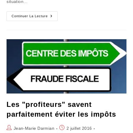
situation…
Fillon-
Continuer La Lecture
Juppé
:
Une
Vraie
Fiscalité
Solidaire
De
Classe
!
Les "profiteurs" savent
parfaitement éviter les impôts
Auteur/autrice
Publication
Jean-Marie Darmian
2 juillet 2016