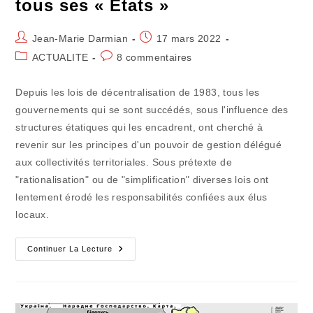
tous ses « Etats »
Auteur/autrice
Publication
Jean-Marie Darmian
17 mars 2022
de
publiée :
Post
Commentaires
ACTUALITE
8 commentaires
la
category:
de
publication :
la
Depuis les lois de décentralisation de 1983, tous les
publication :
gouvernements qui se sont succédés, sous l'influence des
structures étatiques qui les encadrent, ont cherché à
revenir sur les principes d'un pouvoir de gestion délégué
aux collectivités territoriales. Sous prétexte de
"rationalisation" ou de "simplification" diverses lois ont
lentement érodé les responsabilités confiées aux élus
locaux.
Le
Continuer La Lecture
Libéralisme
Se
Retrouve
Dans
Tous
Ses