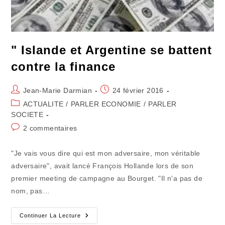
" Islande et Argentine se battent
contre la finance
Auteur/autrice
Publication
Jean-Marie Darmian
24 février 2016
de
publiée :
Post
ACTUALITE
/
PARLER ECONOMIE
/
PARLER
la
category:
SOCIETE
publication :
Commentaires
2 commentaires
de
la
"Je vais vous dire qui est mon adversaire, mon véritable
publication :
adversaire", avait lancé François Hollande lors de son
premier meeting de campagne au Bourget. "Il n'a pas de
nom, pas…
"
Continuer La Lecture
Islande