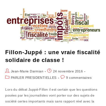
À
Changer
D’orientation.
Et
Pourtant…
Fillon-Juppé : une vraie fiscalité
solidaire de classe !
Auteur/autrice
Publication
Jean-Marie Darmian
24 novembre 2016
de
publiée :
Post
Commentaires
PARLER PRESIDENTIELLES
9 commentaires
la
category:
de
publication :
la
Lors du débat Juppé-Fillon il est certain que les questions
publication :
posées par les journalistes vont porter sur des sujets de
société certes importants mais sans rapport réel avec la