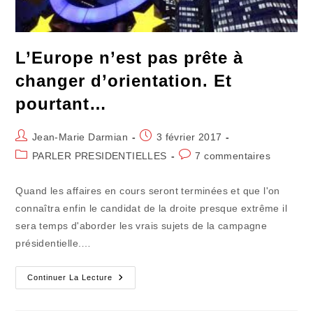
L’Europe n’est pas prête à
changer d’orientation. Et
pourtant…
Auteur/autrice
Publication
Jean-Marie Darmian
3 février 2017
de
publiée :
Post
Commentaires
PARLER PRESIDENTIELLES
7 commentaires
la
category:
de
publication :
la
Quand les affaires en cours seront terminées et que l'on
publication :
connaîtra enfin le candidat de la droite presque extrême il
sera temps d'aborder les vrais sujets de la campagne
présidentielle.…
L’Europe
Continuer La Lecture
N’est
Pas
Prête