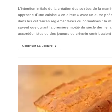
de
publiée :
category:
la
L'intention initiale de la création des soirées de la manif
publication :
approche d'une cuisine « en direct » avec un autre p
dans les outrances réglementaires ou normatives : la mu
savent que durant la première moitié du siècle dernier c
accordéonistes ou des joueurs de crincrin contribuaient
Ici
Continuer La Lecture
Et
Ailleurs
(37)
:
Les
Étoilés
Du
Libre
Partage