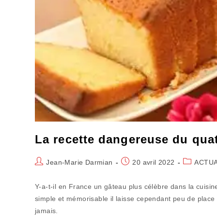
La recette dangereuse du quat
Auteur/autrice
Publication
Post
Jean-Marie Darmian
20 avril 2022
ACTUA
de
publiée :
category:
la
Y-a-t-il en France un gâteau plus célèbre dans la cuisine
publication :
simple et mémorisable il laisse cependant peu de place 
jamais.