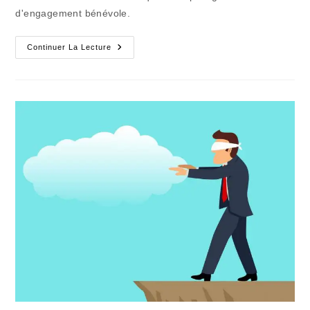
d'engagement bénévole.
La
Continuer La Lecture
Pandémie
Peut
Mettre
Le
Sport
« Organisé »
Hors-
Jeu