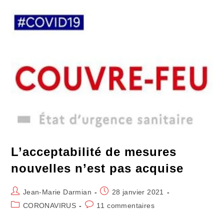
De
Gouvernance
L’acceptabilité de mesures
nouvelles n’est pas acquise
Auteur/autrice
Publication
Jean-Marie Darmian
28 janvier 2021
de
publiée :
Post
Commentaires
CORONAVIRUS
11 commentaires
la
category:
de
publication :