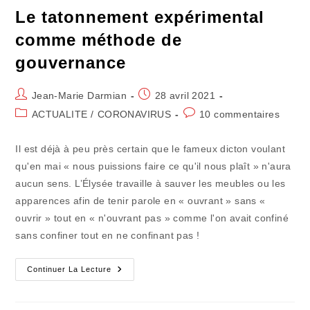
Le tatonnement expérimental
comme méthode de
gouvernance
Auteur/autrice
Publication
Jean-Marie Darmian
28 avril 2021
de
publiée :
Post
Commentaires
ACTUALITE
/
CORONAVIRUS
10 commentaires
la
category:
de
publication :
la
Il est déjà à peu près certain que le fameux dicton voulant
publication :
qu'en mai « nous puissions faire ce qu'il nous plaît » n'aura
aucun sens. L’Élysée travaille à sauver les meubles ou les
apparences afin de tenir parole en « ouvrant » sans «
ouvrir » tout en « n'ouvrant pas » comme l'on avait confiné
sans confiner tout en ne confinant pas !
Le
Continuer La Lecture
Tatonnement
Expérimental
Comme
Méthode