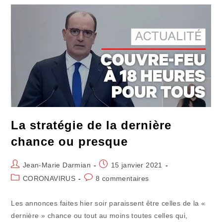
Les
Mesures
Sanitaires
La stratégie de la dernière
chance ou presque
Auteur/autrice
Publication
Jean-Marie Darmian
15 janvier 2021
de
publiée :
Post
Commentaires
CORONAVIRUS
8 commentaires
la
category:
de
publication :
la
Les annonces faites hier soir paraissent être celles de la «
publication :
dernière » chance ou tout au moins toutes celles qui,