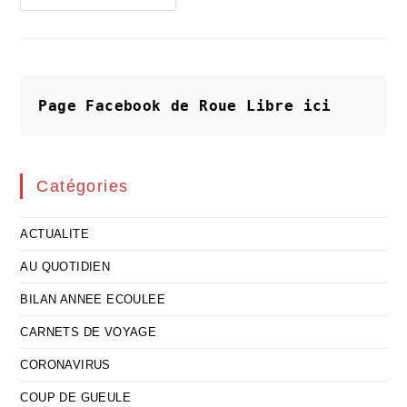
Si
On
Ne
Couvrait
Pas
Le
Vrai
Feu
Page Facebook de Roue Libre
ici
Qui
Couve
Catégories
ACTUALITE
AU QUOTIDIEN
BILAN ANNEE ECOULEE
CARNETS DE VOYAGE
CORONAVIRUS
COUP DE GUEULE