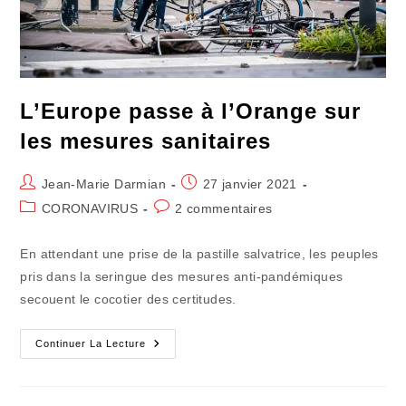
L’Europe passe à l’Orange sur
les mesures sanitaires
Auteur/autrice
Publication
Jean-Marie Darmian
27 janvier 2021
de
publiée :
Post
Commentaires
CORONAVIRUS
2 commentaires
la
category:
de
publication :
la
En attendant une prise de la pastille salvatrice, les peuples
publication :
pris dans la seringue des mesures anti-pandémiques
secouent le cocotier des certitudes.
L’Europe
Continuer La Lecture
Passe
À
L’Orange
Sur