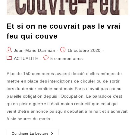
Et si on ne couvrait pas le vrai
feu qui couve
Auteur/autrice
Publication
Jean-Marie Darmian
15 octobre 2020
de
publiée :
Post
Commentaires
ACTUALITE
5 commentaires
la
category:
de
publication :
la
Plus de 150 communes avaient décidé d'elles-mêmes de
publication :
mettre en place des interdictions de circuler ou de sortir
lors du dernier confinement mais Paris n'avait pas connu
pareille obligation depuis l'Occupation. Le paradoxe c'est
qu'en pleine guerre il était moins restrictif que celui qui
vient d'être annoncé puisqu'il débutait à minuit et s'achevait
à six heures du matin.
Et
Continuer La Lecture