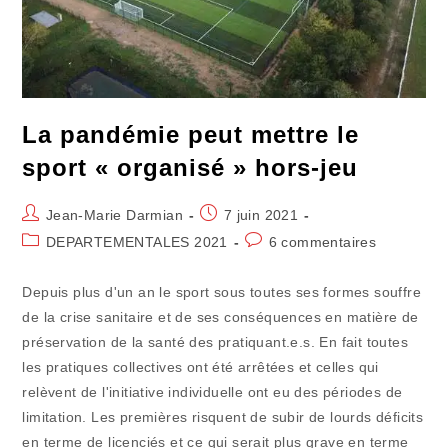
La pandémie peut mettre le
sport « organisé » hors-jeu
Auteur/autrice
Publication
Jean-Marie Darmian
7 juin 2021
de
publiée :
Post
Commentaires
DEPARTEMENTALES 2021
6 commentaires
la
category:
de
publication :
la
Depuis plus d'un an le sport sous toutes ses formes souffre
publication :
de la crise sanitaire et de ses conséquences en matière de
préservation de la santé des pratiquant.e.s. En fait toutes
les pratiques collectives ont été arrêtées et celles qui
relèvent de l'initiative individuelle ont eu des périodes de
limitation. Les premières risquent de subir de lourds déficits
en terme de licenciés et ce qui serait plus grave en terme