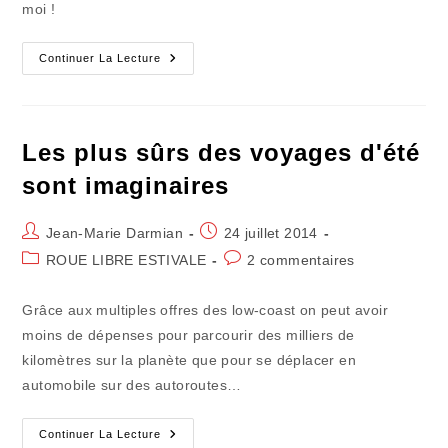
moi !
Les
Continuer La Lecture
Derniers
Jours
Bénis
D’avant
La
Rentrée
Les plus sûrs des voyages d'été
sont imaginaires
Auteur/autrice
Publication
Jean-Marie Darmian
24 juillet 2014
de
publiée :
Post
Commentaires
ROUE LIBRE ESTIVALE
2 commentaires
la
category:
de
publication :
la
Grâce aux multiples offres des low-coast on peut avoir
publication :
moins de dépenses pour parcourir des milliers de
kilomètres sur la planète que pour se déplacer en
automobile sur des autoroutes…
Les
Continuer La Lecture