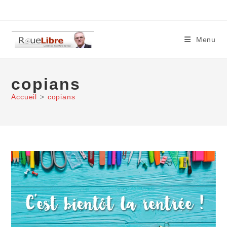
Skip
to
content
Menu
copians
Accueil
>
copians