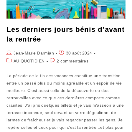
Les derniers jours bénis d’avant
la rentrée
Auteur/autrice
Publication
Jean-Marie Darmian
30 août 2024
de
publiée :
Post
Commentaires
AU QUOTIDIEN
2 commentaires
la
category:
de
publication :
la
La période de la fin des vacances constitue une transition
publication :
entre un passé plus ou moins agréable et un espoir de vie
meilleure. C’est aussi celle de la découverte ou des
retrouvailles avec ce que ces dernières comporte comme
craintes. J’ai pris quelques billets et je vais m’asseoir à une
terrasse inconnue, seul devant un verre dégoulinant de
larmes de fraîcheur et je vais regarder passer les gens. Je
repère celles et ceux pour qui c’est la rentrée...et plus pour