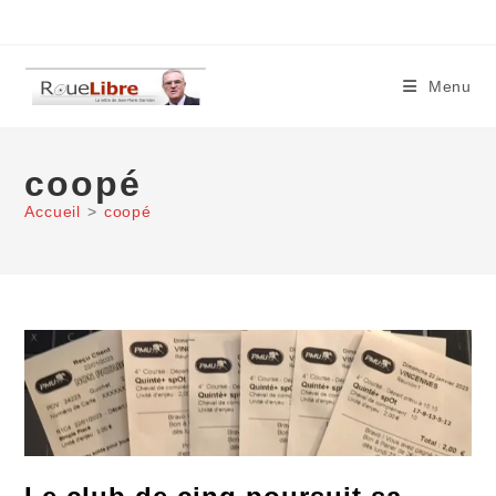
Skip
to
content
Menu
coopé
Accueil
>
coopé