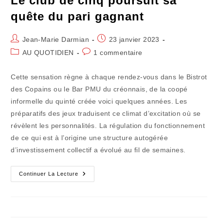
Le club de cinq poursuit sa
quête du pari gagnant
Auteur/autrice
Publication
Jean-Marie Darmian
23 janvier 2023
de
publiée :
Post
Commentaires
AU QUOTIDIEN
1 commentaire
la
category:
de
publication :
la
Cette sensation règne à chaque rendez-vous dans le Bistrot
publication :
des Copains ou le Bar PMU du créonnais, de la coopé
informelle du quinté créée voici quelques années. Les
préparatifs des jeux traduisent ce climat d’excitation où se
révèlent les personnalités. La régulation du fonctionnement
de ce qui est à l’origine une structure autogérée
d’investissement collectif a évolué au fil de semaines.
Le
Continuer La Lecture
Club
De
Cinq
Poursuit
Sa
Quête