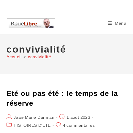
Skip
to
content
Menu
convivialité
Accueil
>
convivialité
Eté ou pas été : le temps de la
réserve
Auteur/autrice
Publication
Jean-Marie Darmian
1 août 2023
de
publiée :
Post
Commentaires
HISTOIRES D'ETE
4 commentaires
la
category:
de