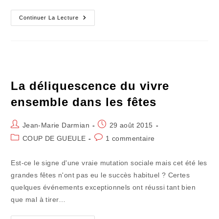
Ici
Continuer La Lecture
Et
Ailleurs
(26)
:
L’arrosé
Sous
Les
Étoiles
La déliquescence du vivre
ensemble dans les fêtes
Auteur/autrice
Publication
Jean-Marie Darmian
29 août 2015
de
publiée :
Post
Commentaires
COUP DE GUEULE
1 commentaire
la
category:
de
publication :
la
Est-ce le signe d'une vraie mutation sociale mais cet été les
publication :
grandes fêtes n'ont pas eu le succès habituel ? Certes
quelques événements exceptionnels ont réussi tant bien
que mal à tirer…