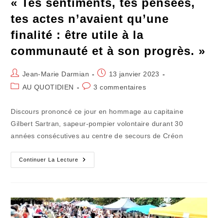
« Tes sentiments, tes pensées,
tes actes n’avaient qu’une
finalité : être utile à la
communauté et à son progrès. »
Auteur/autrice
Publication
Jean-Marie Darmian
13 janvier 2023
de
publiée :
Post
Commentaires
AU QUOTIDIEN
3 commentaires
la
category:
de
publication :
la
Discours prononcé ce jour en hommage au capitaine
publication :
Gilbert Sartran, sapeur-pompier volontaire durant 30
années consécutives au centre de secours de Créon
« Tes
Continuer La Lecture
Sentiments,
Tes
Pensées,
Tes
Actes
N’avaient
Qu’une
Finalité :