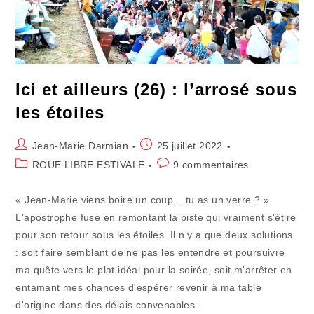
Être
Utile
À
La
Communauté
Et
À
Son
Progrès. »
Ici et ailleurs (26) : l’arrosé sous
les étoiles
Auteur/autrice
Publication
Jean-Marie Darmian
25 juillet 2022
de
publiée :
Post
Commentaires
ROUE LIBRE ESTIVALE
9 commentaires
la
category:
de
publication :
la
« Jean-Marie viens boire un coup... tu as un verre ? »
publication :
L'apostrophe fuse en remontant la piste qui vraiment s'étire
pour son retour sous les étoiles. Il n'y a que deux solutions
: soit faire semblant de ne pas les entendre et poursuivre
ma quête vers le plat idéal pour la soirée, soit m'arrêter en
entamant mes chances d'espérer revenir à ma table
d'origine dans des délais convenables.