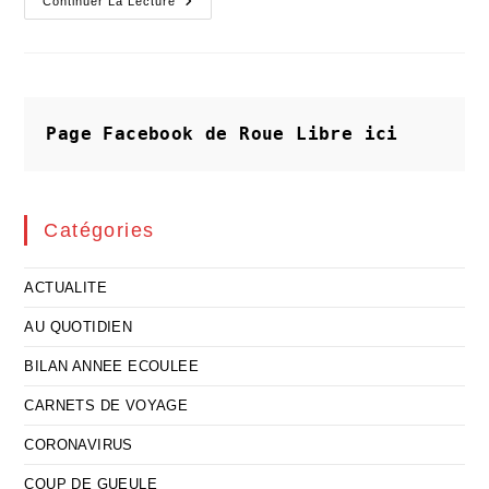
La
Continuer La Lecture
Stratégie
« Al
Capone »
Serait
La
Plus
Efficace
Page Facebook de Roue Libre
ici
Catégories
ACTUALITE
AU QUOTIDIEN
BILAN ANNEE ECOULEE
CARNETS DE VOYAGE
CORONAVIRUS
COUP DE GUEULE