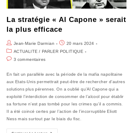
La stratégie « Al Capone » serait
la plus efficace
Auteur/autrice
Publication
Jean-Marie Darmian
20 mars 2024
de
publiée :
Post
ACTUALITE
/
PARLER POLITIQUE
la
category:
Commentaires
3 commentaires
publication :
de
la
En fait un parallèle avec la période de la mafia napolitaine
publication :
aux Etats-Unis permettrait peut-être de rechercher d’autres
solutions plus pérennes. On a oublié qu’Al Capone qui a
exploité l’interdiction de consommer de l’alcool pour établir
sa fortune n’est pas tombé pour les crimes qu’il a commis.
Il a été coincé certes par l’action de l’incorruptible Eliott
Ness mais surtout par le biais du fisc.