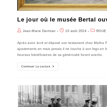
Le jour où le musée Bertal ouv
Auteur/autrice
Publication
Post
Jean-Marie Darmian
10 août 2024
ROUE 
de
publiée :
category:
la
Après avoir écrit et déposé son testament chez Maître P
publication :
ajustements en mais jamais il ne toucha à son legs en f
heureux bénéficiaires de sa générosité furent avertis.
Le
Continuer La Lecture
Jour
Où
Le
Musée
Bertal
Ouvre
Enfin
Ses
Portes
(4)