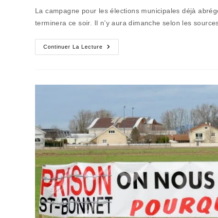
publication :
la
La campagne pour les élections municipales déjà abré
publication :
terminera ce soir. Il n’y aura dimanche selon les source
La
Continuer La Lecture
Belle
Époque
Où
Le
Fond
L’emportait
Sur
La
Forme