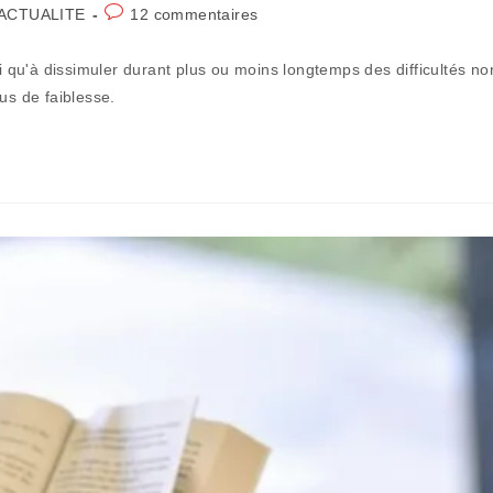
t
Commentaires
ACTUALITE
12 commentaires
egory:
de
la
vi qu'à dissimuler durant plus ou moins longtemps des difficultés no
publication :
us de faiblesse.