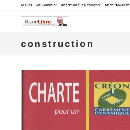
Skip
Accueil
Me Contacter
Inscription à la Newsletter
Alerte Newslette
to
content
construction