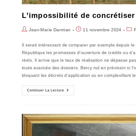
L’impossibilité de concrétiser
Auteur/autrice
Publication
Post
Jean-Marie Darmian
11 novembre 2024
de
publiée :
cate
la
Il serait intéressant de comparer par exemple depuis le
publication :
République les promesses d’ouverture de crédits ou d’am
réels. Il arrive que le taux de réalisation ne dépasse p
toute avancée des dossiers. Bercy nul en prévision si l’o
bloquant les décrets d’application ou en complexifiant le
L’impossibilité
Continuer La Lecture
De
Concrétiser
Les
Effets
D’annonce