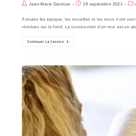
Auteur/autrice
Publication
Pos
Jean-Marie Darmian
28 septembre 2021
de
publiée :
cat
la
A toutes les époque, les murailles et les murs n'ont ser
publication :
résolues sur le fond. La construction d'un mur est un ab
La
Continuer La Lecture
Construction
Des
Murs
Détruit
Des
Ponts