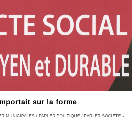
mportait sur la forme
ER MUNICIPALES
/
PARLER POLITIQUE
/
PARLER SOCIETE