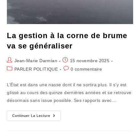
La gestion à la corne de brume
va se généraliser
Auteur/autrice
Publication
Jean-Marie Darmian
15 novembre 2025
de
publiée :
Post
Commentaires
PARLER POLITIQUE
0 commentaire
la
category:
de
publication :
la
L’État est dans une nasse dont il ne sortira plus. Il s’y est
publication :
glissé au cours des quinze dernières années et se retrouve
désormais sans issue possible. Ses rapports avec…
La
Continuer La Lecture
Gestion
À
La
Corne
De