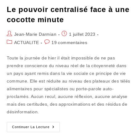
Le pouvoir centralisé face à une
cocotte minute
Auteur/autrice
Publication
Jean-Marie Darmian
1 juillet 2023
de
publiée :
Post
Commentaires
ACTUALITE
19 commentaires
la
category:
de
publication :
la
Toute la journée de hier il était impossible de ne pas
publication :
prendre conscience du niveau réel de la citoyenneté dans
un pays ayant remis dans la vie sociale ce principe de vie
commune. Elle est réduite au niveau des plateaux des télés
alimentaires pour spécialistes ou porte-parole auto-
proclamés. Aucun recul, aucune réflexion, aucune analyse
mais des certitudes, des approximations et des résidus de
désinformation.
Le
Continuer La Lecture
Pouvoir
Centralisé