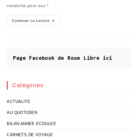
revanche pour eux !
Raffut
Continuer La Lecture
(8)
:
Le
Malus
Pour
Les
Équipes
Sans
Page Facebook de Roue Libre
ici
Bonus
Catégories
ACTUALITE
AU QUOTIDIEN
BILAN ANNEE ECOULEE
CARNETS DE VOYAGE