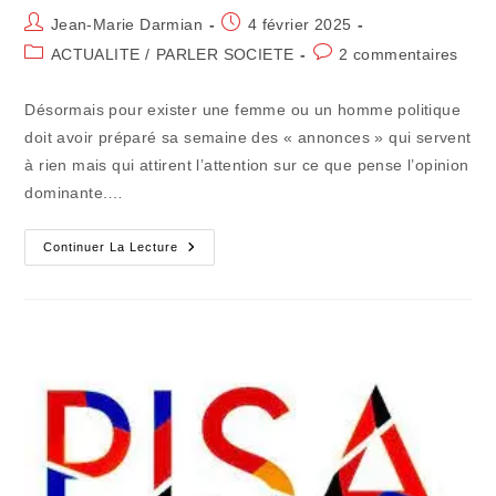
Auteur/autrice
Publication
Jean-Marie Darmian
4 février 2025
de
publiée :
Post
Commentaires
ACTUALITE
/
PARLER SOCIETE
2 commentaires
la
category:
de
publication :
la
Désormais pour exister une femme ou un homme politique
publication :
doit avoir préparé sa semaine des « annonces » qui servent
à rien mais qui attirent l’attention sur ce que pense l’opinion
dominante.…
Il
Continuer La Lecture
Y
En
A
Un
Qui
Devrait
Prendre
Des
Vacances
Durables