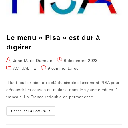
Le menu « Pisa » est dur à
digérer
Auteur/autrice
Publication
Jean-Marie Darmian
6 décembre 2023
de
publiée :
Post
Commentaires
ACTUALITE
9 commentaires
la
category:
de
publication :
la
Il faut fouiller bien au-delà du simple classement PISA pour
publication :
découvrir les causes du malaise dans le système éducatif
français. La France redouble en permanence
Le
Continuer La Lecture
Menu
« Pisa »
Est
Dur