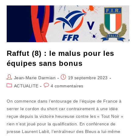
À
Digérer
Raffut (8) : le malus pour les
équipes sans bonus
Auteur/autrice
Publication
Jean-Marie Darmian
19 septembre 2023
de
publiée :
Post
Commentaires
ACTUALITE
4 commentaires
la
category:
de
publication :
la
On commence dans l’entourage de l’équipe de France à
publication :
serrer le cordon du short car contrairement à une idée
reçue depuis la victoire heureuse contre les « Tout Noir »
rien n’est joué pour la qualification. En conférence de
presse Laurent Labit, l’entraîneur des Bleus a lui-même