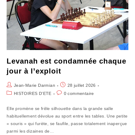
Levanah est condamnée chaque
jour à l’exploit
Auteur/autrice
Publication
Jean-Marie Darmian
28 juillet 2026
de
publiée :
Post
Commentaires
HISTOIRES D'ETE
0 commentaire
la
category:
de
publication :
la
Elle promène se frêle silhouette dans la grande salle
publication :
habituellement dévolue au sport entre les tables. Une petite
« souris » qui furète, se faufile, passe totalement inaperçue
parmi les dizaines de…