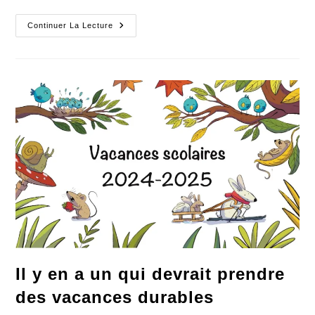
Levanah
Continuer La Lecture
Est
Condamnée
Chaque
Jour
À
L’exploit
Il y en a un qui devrait prendre
des vacances durables