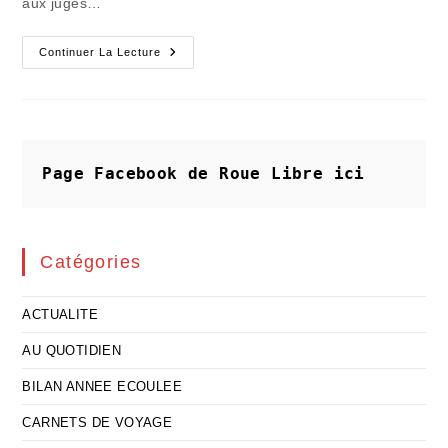
aux juges…
Les
Continuer La Lecture
Banques
Fraudeuses
Vont
Attendre
Avec
Angoisse
Le
Résultat
Page Facebook de Roue Libre
ici
Des
Présidentielles
Catégories
ACTUALITE
AU QUOTIDIEN
BILAN ANNEE ECOULEE
CARNETS DE VOYAGE