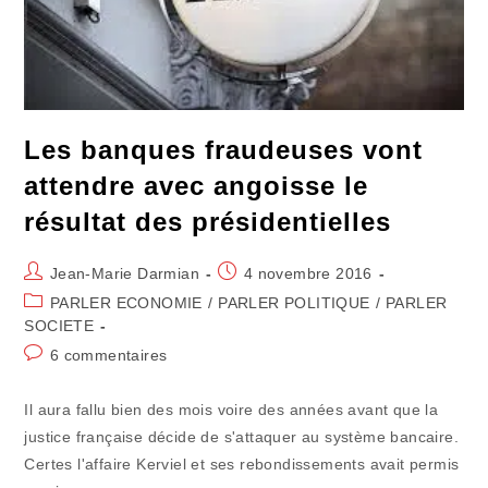
Les banques fraudeuses vont
attendre avec angoisse le
résultat des présidentielles
Auteur/autrice
Publication
Jean-Marie Darmian
4 novembre 2016
de
publiée :
Post
PARLER ECONOMIE
/
PARLER POLITIQUE
/
PARLER
la
category:
SOCIETE
publication :
Commentaires
6 commentaires
de
la
Il aura fallu bien des mois voire des années avant que la
publication :
justice française décide de s'attaquer au système bancaire.
Certes l'affaire Kerviel et ses rebondissements avait permis