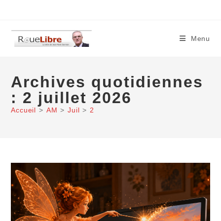
Skip
to
content
Menu
Archives quotidiennes
: 2 juillet 2026
Accueil
>
AM
>
Juil
>
2