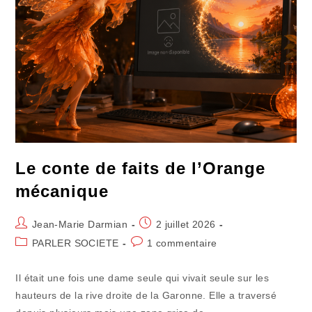
Le conte de faits de l’Orange
mécanique
Auteur/autrice
Publication
Jean-Marie Darmian
2 juillet 2026
de
publiée :
Post
Commentaires
PARLER SOCIETE
1 commentaire
la
category:
de
publication :
la
Il était une fois une dame seule qui vivait seule sur les
publication :
hauteurs de la rive droite de la Garonne. Elle a traversé