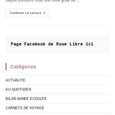
depuis plusieurs mois une zone grise de…
Le
Continuer La Lecture
Conte
De
Faits
De
L’Orange
Mécanique
Page Facebook de Roue Libre
ici
Catégories
ACTUALITE
AU QUOTIDIEN
BILAN ANNEE ECOULEE
CARNETS DE VOYAGE