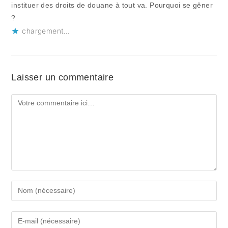
instituer des droits de douane à tout va. Pourquoi se gêner
?
chargement…
Laisser un commentaire
Comment
Enter
your
name
Enter
or