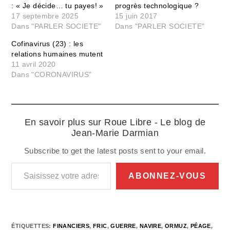
: « Je décide… tu payes! »
progrès technologique ?
17 septembre 2025
15 juin 2017
Dans "PARLER SOCIETE"
Dans "PARLER SOCIETE"
Cofinavirus (23) : les
relations humaines mutent
11 avril 2020
Dans "CORONAVIRUS"
En savoir plus sur Roue Libre - Le blog de
Jean-Marie Darmian
Subscribe to get the latest posts sent to your email.
Saisissez votre adresse e-mail…
ABONNEZ-VOUS
ÉTIQUETTES
:
FINANCIERS
,
FRIC
,
GUERRE
,
NAVIRE
,
ORMUZ
,
PÉAGE
,