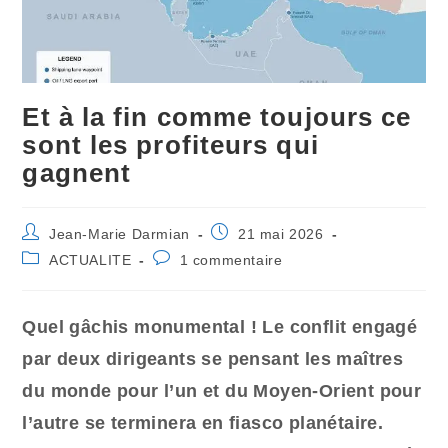
Et à la fin comme toujours ce
sont les profiteurs qui
gagnent
Auteur/autrice
Publication
Jean-Marie Darmian
21 mai 2026
de
publiée :
Post
Commentaires
ACTUALITE
1 commentaire
la
category:
de
publication :
la
publication :
Quel gâchis monumental ! Le conflit engagé
par deux dirigeants se pensant les maîtres
du monde pour l’un et du Moyen-Orient pour
l’autre se terminera en fiasco planétaire.