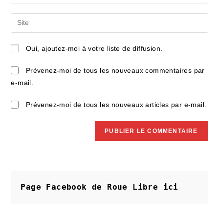
your
username
email
Saisir
to
address
l’URL
comment
to
de
Oui, ajoutez-moi à votre liste de diffusion.
comment
votre
site
Prévenez-moi de tous les nouveaux commentaires par
(facultatif)
e-mail.
Prévenez-moi de tous les nouveaux articles par e-mail.
Page Facebook de Roue Libre
ici