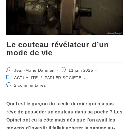
Le couteau révélateur d’un
mode de vie
Auteur/autrice
Publication
Jean-Marie Darmian
11 juin 2025
de
publiée :
Post
ACTUALITE
/
PARLER SOCIETE
la
category:
Commentaires
2 commentaires
publication :
de
la
publication :
Quel est le garçon du siècle dernier qui n’a pas
rêvé de posséder un couteau dans sa poche ? Les
Opinel ont eu la côte mais dès que l’on avait les
moyens d’investir il fallait acheter la gamme au-