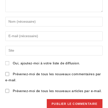
Enter
your
name
Enter
or
your
username
email
Saisir
to
address
l’URL
comment
to
de
Oui, ajoutez-moi à votre liste de diffusion.
comment
votre
site
Prévenez-moi de tous les nouveaux commentaires par
(facultatif)
e-mail.
Prévenez-moi de tous les nouveaux articles par e-mail.