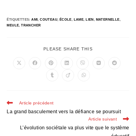
ÉTIQUETTES
:
AMI
,
COUTEAU
,
ÉCOLE
,
LAME
,
LIEN
,
MATERNELLE
,
MEULE
,
TRANCHER
PARTAGER
PLEASE SHARE THIS
CE
CONTENU
Ouvrir
Ouvrir
Ouvrir
Ouvrir
Ouvrir
Ouvrir
Ouvrir
dans
dans
dans
dans
dans
dans
dans
une
une
une
une
une
une
une
Ouvrir
Ouvrir
Ouvrir
autre
autre
autre
autre
autre
autre
autre
dans
dans
dans
fenêtre
fenêtre
fenêtre
fenêtre
fenêtre
fenêtre
fenêtre
une
une
une
autre
autre
autre
fenêtre
fenêtre
fenêtre
Read
Article précédent
more
La grand basculement vers la défiance se poursuit
articles
Article suivant
L’évolution sociétale va plus vite que le système