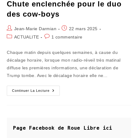
Chute enclenchée pour le duo
des cow-boys
Auteur/autrice
Publication
Jean-Marie Darmian
22 mars 2025
de
publiée :
Post
Commentaires
ACTUALITE
1 commentaire
la
category:
de
publication :
la
Chaque matin depuis quelques semaines, à cause du
publication :
décalage horaire, lorsque mon radio-réveil très matinal
diffuse les premières informations, une déclaration de
Trump tombe. Avec le décalage horaire elle ne…
Chute
Continuer La Lecture
Enclenchée
Pour
Le
Duo
Des
Cow-
Boys
Page Facebook de Roue Libre
ici