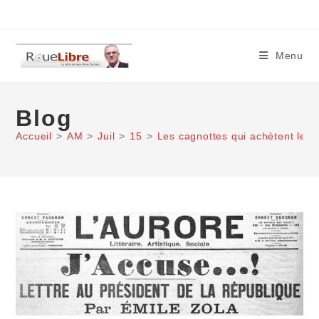
Skip
to
content
Menu
Blog
Accueil
>
AM
>
Juil
>
15
>
Les cagnottes qui achètent les