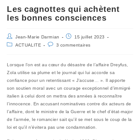
Les cagnottes qui achètent
les bonnes consciences
Auteur/autrice
Publication
Jean-Marie Darmian
15 juillet 2023
de
publiée :
Post
Commentaires
ACTUALITE
3 commentaires
la
category:
de
publication :
la
publication :
Lorsque l’on est au cœur du désastre de l’affaire Dreyfus,
Zola utilise sa plume et le journal qui lui accorde sa
confiance pour un retentissant « J’accuse… ». Il apporte
son soutien moral avec un courage exceptionnel d’immigré
italien à celui dont on mettra des années à reconnaître
l’innocence. En accusant nominatives contre dix acteurs de
l’affaire, dont le ministre de la Guerre et le chef d’état-major
de l’armée, le romancier sait qu’il se met sous le coup de la
loi et qu’il n’évitera pas une condamnation.