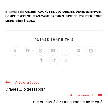
ÉTIQUETTES
:
ARGENT
,
CAGNOTTE
,
CULPABILITÉ
,
DÉFENSE
,
ENFANT
,
HOMME J'ACCUSE
,
JEAN-MARIE DARMIAN
,
JUSTICE
,
POLICIER
,
ROUE
LIBRE
,
VÉRITÉ
,
ZOLA
PARTAGER
PLEASE SHARE THIS
CE
CONTENU
Ouvrir
Ouvrir
Ouvrir
Ouvrir
Ouvrir
Ouvrir
Ouvrir
dans
dans
dans
dans
dans
dans
dans
une
une
une
une
une
une
une
Ouvrir
Ouvrir
Ouvrir
autre
autre
autre
autre
autre
autre
autre
dans
dans
dans
fenêtre
fenêtre
fenêtre
fenêtre
fenêtre
fenêtre
fenêtre
une
une
une
autre
autre
autre
fenêtre
fenêtre
fenêtre
Read
Article précédent
more
Orages… ô désespoir !
articles
Article suivant
Eté ou pas été : l’inestimable libre café