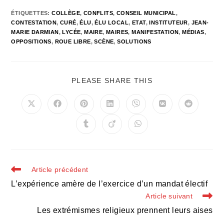
ÉTIQUETTES
:
COLLÈGE
,
CONFLITS
,
CONSEIL MUNICIPAL
,
CONTESTATION
,
CURÉ
,
ÉLU
,
ÉLU LOCAL
,
ETAT
,
INSTITUTEUR
,
JEAN-
MARIE DARMIAN
,
LYCÉE
,
MAIRE
,
MAIRES
,
MANIFESTATION
,
MÉDIAS
,
OPPOSITIONS
,
ROUE LIBRE
,
SCÈNE
,
SOLUTIONS
PARTAGER
PLEASE SHARE THIS
CE
CONTENU
Ouvrir
Ouvrir
Ouvrir
Ouvrir
Ouvrir
Ouvrir
Ouvrir
dans
dans
dans
dans
dans
dans
dans
une
une
une
une
une
une
une
Ouvrir
Ouvrir
Ouvrir
autre
autre
autre
autre
autre
autre
autre
dans
dans
dans
fenêtre
fenêtre
fenêtre
fenêtre
fenêtre
fenêtre
fenêtre
une
une
une
autre
autre
autre
fenêtre
fenêtre
fenêtre
Read
Article précédent
more
L’expérience amère de l’exercice d’un mandat électif
articles
Article suivant
Les extrémismes religieux prennent leurs aises