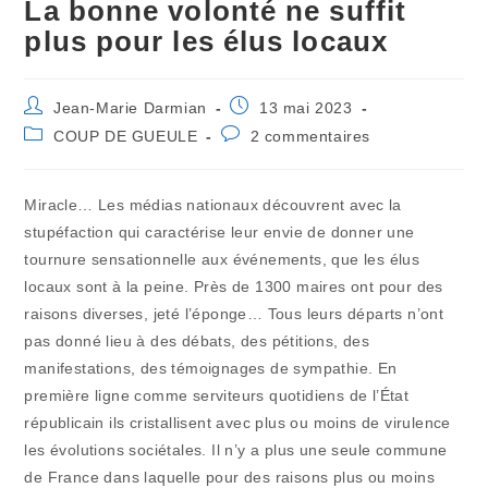
La bonne volonté ne suffit
plus pour les élus locaux
Auteur/autrice
Publication
Jean-Marie Darmian
13 mai 2023
de
publiée :
Post
Commentaires
COUP DE GUEULE
2 commentaires
la
category:
de
publication :
la
publication :
Miracle… Les médias nationaux découvrent avec la
stupéfaction qui caractérise leur envie de donner une
tournure sensationnelle aux événements, que les élus
locaux sont à la peine. Près de 1300 maires ont pour des
raisons diverses, jeté l’éponge… Tous leurs départs n’ont
pas donné lieu à des débats, des pétitions, des
manifestations, des témoignages de sympathie. En
première ligne comme serviteurs quotidiens de l’État
républicain ils cristallisent avec plus ou moins de virulence
les évolutions sociétales. Il n’y a plus une seule commune
de France dans laquelle pour des raisons plus ou moins