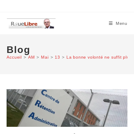
Skip
to
content
Menu
Blog
Accueil
>
AM
>
Mai
>
13
>
La bonne volonté ne suffit plus 