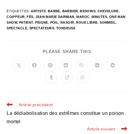
ÉTIQUETTES
:
ARTISTE
,
BARBE
,
BARBIER
,
BESOINS
,
CHEVELURE
,
COIFFEUR
,
FÈS
,
JEAN-MARIE DARMIAN
,
MAROC
,
MINUTES
,
ONE MAN
SHOW
,
PATIENT
,
PEIGNE
,
POIL
,
RASOIR
,
ROUE LIBRE
,
SOMMEIL
,
SPECTACLE
,
SPECTATEURS
,
TONDEUSE
PARTAGER
PLEASE SHARE THIS
CE
CONTENU
Ouvrir
Ouvrir
Ouvrir
Ouvrir
Ouvrir
Ouvrir
Ouvrir
dans
dans
dans
dans
dans
dans
dans
une
une
une
une
une
une
une
Ouvrir
Ouvrir
Ouvrir
autre
autre
autre
autre
autre
autre
autre
dans
dans
dans
fenêtre
fenêtre
fenêtre
fenêtre
fenêtre
fenêtre
fenêtre
une
une
une
autre
autre
autre
fenêtre
fenêtre
fenêtre
Read
Article précédent
more
La dédiabolisation des extrêmes constitue un poison
articles
mortel
Article suivant