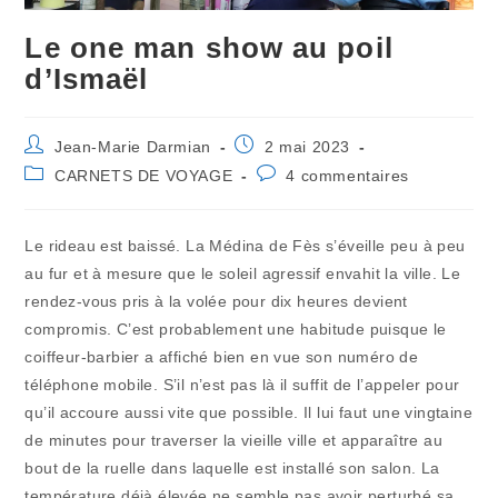
Le one man show au poil
d’Ismaël
Auteur/autrice
Publication
Jean-Marie Darmian
2 mai 2023
de
publiée :
Post
Commentaires
CARNETS DE VOYAGE
4 commentaires
la
category:
de
publication :
la
publication :
Le rideau est baissé. La Médina de Fès s’éveille peu à peu
au fur et à mesure que le soleil agressif envahit la ville. Le
rendez-vous pris à la volée pour dix heures devient
compromis. C’est probablement une habitude puisque le
coiffeur-barbier a affiché bien en vue son numéro de
téléphone mobile. S’il n’est pas là il suffit de l’appeler pour
qu’il accoure aussi vite que possible. Il lui faut une vingtaine
de minutes pour traverser la vieille ville et apparaître au
bout de la ruelle dans laquelle est installé son salon. La
température déjà élevée ne semble pas avoir perturbé sa