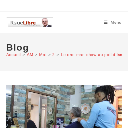
Skip
to
content
Menu
Blog
Accueil
>
AM
>
Mai
>
2
>
Le one man show au poil d’Ismaë