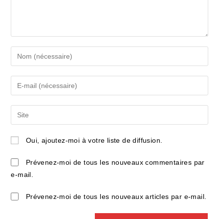
Enter
your
name
Enter
or
your
username
email
Saisir
to
address
l’URL
comment
to
de
Oui, ajoutez-moi à votre liste de diffusion.
comment
votre
site
Prévenez-moi de tous les nouveaux commentaires par
(facultatif)
e-mail.
Prévenez-moi de tous les nouveaux articles par e-mail.