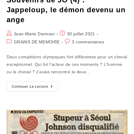
Jappeloup, le démon devenu un
ange
Auteur/autrice
Publication
Jean-Marie Darmian
30 juillet 2021
de
publiée :
Post
Commentaires
GRAINS DE MEMOIRE
3 commentaires
la
category:
de
publication :
la
Deux compétions olympiques fort différentes pour un cheval
publication :
exceptionnel. Qui fut l'acteur de ces moments ? L'homme
ou le cheval ? J'avais rencontré la deux...
Souvenirs
Continuer La Lecture
De
JO
(4)
:
Jappeloup,
Le
Démon
Devenu
Un
Ange