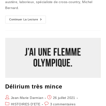
austère, laborieux, spécialiste de cross-country, Michel
Bernard.
Souvenirs
Continuer La Lecture
De
JO
(1)
:
Jazy
Perd
Mais
Gagne
Des
Coeurs
Délirium très mince
Auteur/autrice
Publication
Jean-Marie Darmian
26 juillet 2021
de
publiée :
Post
Commentaires
HISTOIRES D'ETE
3 commentaires