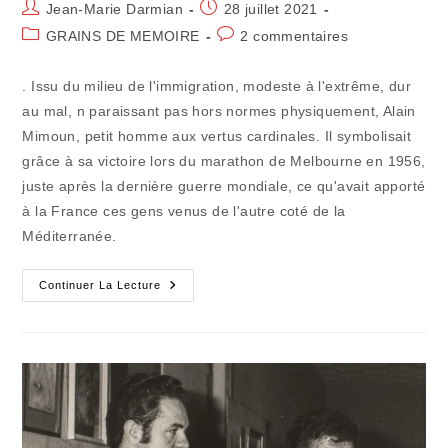
Auteur/autrice
Publication
Jean-Marie Darmian
28 juillet 2021
de
publiée :
Post
Commentaires
GRAINS DE MEMOIRE
2 commentaires
la
category:
de
publication :
la
. Issu du milieu de l'immigration, modeste à l'extrême, dur
publication :
au mal, n paraissant pas hors normes physiquement, Alain
Mimoun, petit homme aux vertus cardinales. Il symbolisait
grâce à sa victoire lors du marathon de Melbourne en 1956,
juste après la dernière guerre mondiale, ce qu'avait apporté
à la France ces gens venus de l'autre coté de la
Méditerranée.
Souvenirs
Continuer La Lecture
De
JO
(2)
:
Mimoun,
L’homme
Qui
Ne
S’arrêta
Jamais
De