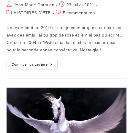
Auteur/autrice
Publication
Jean-Marie Darmian
23 juillet 2021
de
publiée :
Post
Commentaires
HISTOIRES D'ETE
5 commentaires
la
category:
de
publication :
la
Un texte écrit en 2010 et que je vous propose car hier soir
publication :
avec des amis j'ai bu trop de rosé et je n'ai pas pu écrire...
Créée en 2004 la "Piste sous les étoiles" n'existera pas
pour la seconde année consécutive. Nostalgie !
Pistez
Continuer La Lecture
Les
Étoiles
Elles
Boivent
Du
Rosé