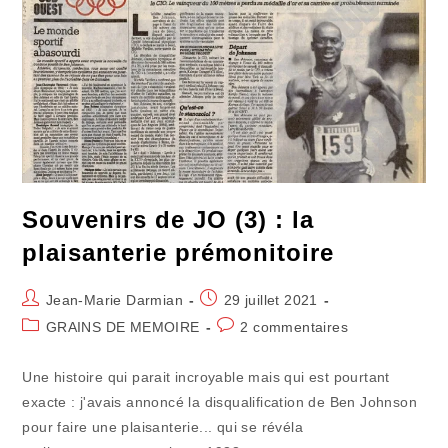
Souvenirs de JO (3) : la
plaisanterie prémonitoire
Auteur/autrice
Publication
Jean-Marie Darmian
29 juillet 2021
de
publiée :
Post
Commentaires
GRAINS DE MEMOIRE
2 commentaires
la
category:
de
publication :
la
Une histoire qui parait incroyable mais qui est pourtant
publication :
exacte : j'avais annoncé la disqualification de Ben Johnson
pour faire une plaisanterie... qui se révéla