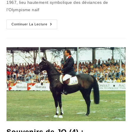
1967, lieu hautement symbolique des déviances de
l'Olympisme naïf
Ssouvenirs
Continuer La Lecture
De
JO
(5)
:
La
Flamme
Brûlante
De
La
Mémoire
Souvenirs de JO (4) :