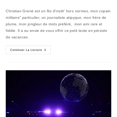
la
category:
de
publication :
la
Christian Grené est un fils d'instit' hors normes, mon copain
publication :
militaire" particulier, un journaliste atipyque, mon frère de
plume, mon jongleur de mots préféré, mon ami rare et
fidèle. Il a eu envie de vous offrir ce petit texte en période
de vacances.
Délirium
Continuer La Lecture
Très
Mince