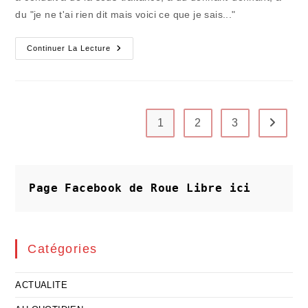
du "je ne t'ai rien dit mais voici ce que je sais..."
« Pegasus »
Continuer La Lecture
Le
Cheval
De
Troie
Inquiétant
1
2
3
Aller à 
Page Facebook de Roue Libre
ici
Catégories
ACTUALITE