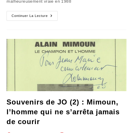
malheureusement vraie en 1988
Souvenirs
Continuer La Lecture
De
JO
(3)
:
La
Plaisanterie
Prémonitoire
Souvenirs de JO (2) : Mimoun,
l’homme qui ne s’arrêta jamais
de courir