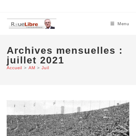
Skip
to
content
Menu
Archives mensuelles :
juillet 2021
Accueil
>
AM
>
Juil