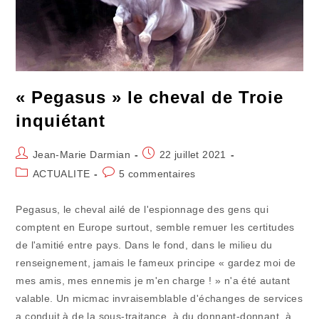
« Pegasus » le cheval de Troie
inquiétant
Auteur/autrice
Publication
Jean-Marie Darmian
22 juillet 2021
de
publiée :
Post
Commentaires
ACTUALITE
5 commentaires
la
category:
de
publication :
la
Pegasus, le cheval ailé de l'espionnage des gens qui
publication :
comptent en Europe surtout, semble remuer les certitudes
de l'amitié entre pays. Dans le fond, dans le milieu du
renseignement, jamais le fameux principe « gardez moi de
mes amis, mes ennemis je m'en charge ! » n'a été autant
valable. Un micmac invraisemblable d'échanges de services
a conduit à de la sous-traitance, à du donnant-donnant, à