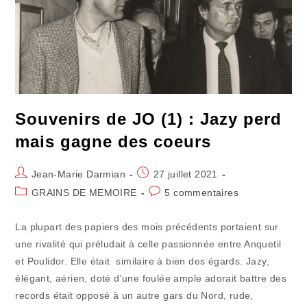
Courir
Souvenirs de JO (1) : Jazy perd
mais gagne des coeurs
Auteur/autrice
Publication
Jean-Marie Darmian
27 juillet 2021
de
publiée :
Post
Commentaires
GRAINS DE MEMOIRE
5 commentaires
la
category:
de
publication :
la
La plupart des papiers des mois précédents portaient sur
publication :
une rivalité qui préludait à celle passionnée entre Anquetil
et Poulidor. Elle était similaire à bien des égards. Jazy,
élégant, aérien, doté d'une foulée ample adorait battre des
records était opposé à un autre gars du Nord, rude,