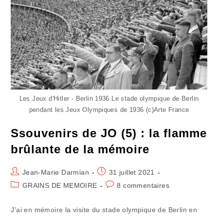
Les Jeux d'Hitler - Berlin 1936 Le stade olympique de Berlin
pendant les Jeux Olympiques de 1936 (c)Arte France
Ssouvenirs de JO (5) : la flamme
brûlante de la mémoire
Auteur/autrice
Publication
Jean-Marie Darmian
31 juillet 2021
de
publiée :
Post
Commentaires
GRAINS DE MEMOIRE
8 commentaires
la
category:
de
publication :
la
J'ai en mémoire la visite du stade olympique de Berlin en
publication :