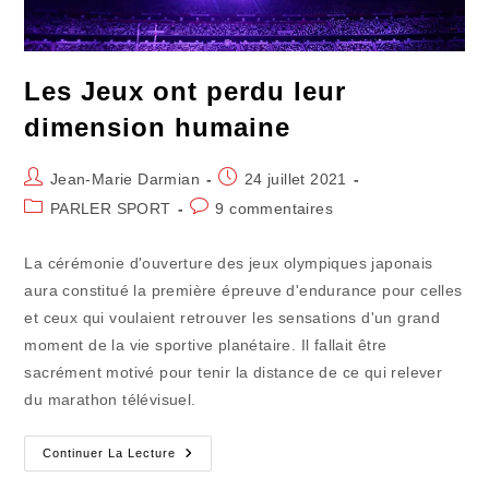
Les Jeux ont perdu leur
dimension humaine
Auteur/autrice
Publication
Jean-Marie Darmian
24 juillet 2021
de
publiée :
Post
Commentaires
PARLER SPORT
9 commentaires
la
category:
de
publication :
la
La cérémonie d'ouverture des jeux olympiques japonais
publication :
aura constitué la première épreuve d'endurance pour celles
et ceux qui voulaient retrouver les sensations d'un grand
moment de la vie sportive planétaire. Il fallait être
sacrément motivé pour tenir la distance de ce qui relever
du marathon télévisuel.
Les
Continuer La Lecture
Jeux
Ont