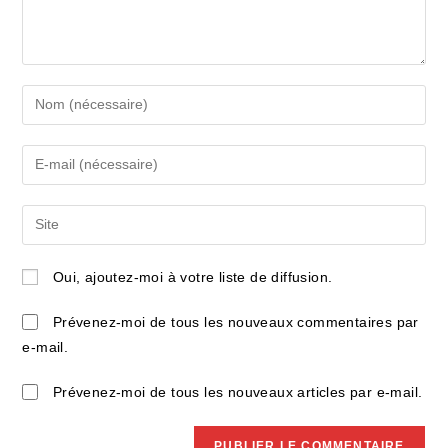
Enter
your
name
Enter
or
your
username
email
Saisir
to
address
l’URL
comment
to
de
Oui, ajoutez-moi à votre liste de diffusion.
comment
votre
site
Prévenez-moi de tous les nouveaux commentaires par
(facultatif)
e-mail.
Prévenez-moi de tous les nouveaux articles par e-mail.