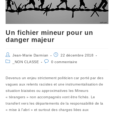
Un fichier mineur pour un
danger majeur
Auteur/autrice
Publication
Jean-Marie Darmian
22 décembre 2018
de
publiée :
Post
Commentaires
_NON CLASSE
0 commentaire
la
category:
de
publication :
la
publication :
Devenus un enjeu strictement politicien car porté par des
vagues aux relents racistes et une instrumentalisation de
situation biaisées ou approximatives les Mineurs
« térangers » non accompagnés vont être fichés. Le
transfert vers les départements de la responsabilité de la
« mise à l’abri » et surtout des charges liées aux