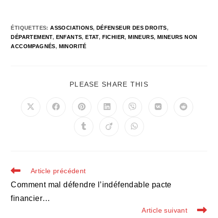
ÉTIQUETTES
:
ASSOCIATIONS
,
DÉFENSEUR DES DROITS
,
DÉPARTEMENT
,
ENFANTS
,
ETAT
,
FICHIER
,
MINEURS
,
MINEURS NON
ACCOMPAGNÉS
,
MINORITÉ
PARTAGER
PLEASE SHARE THIS
CE
CONTENU
Ouvrir
Ouvrir
Ouvrir
Ouvrir
Ouvrir
Ouvrir
Ouvrir
dans
dans
dans
dans
dans
dans
dans
une
une
une
une
une
une
une
Ouvrir
Ouvrir
Ouvrir
autre
autre
autre
autre
autre
autre
autre
dans
dans
dans
fenêtre
fenêtre
fenêtre
fenêtre
fenêtre
fenêtre
fenêtre
une
une
une
autre
autre
autre
fenêtre
fenêtre
fenêtre
Read
Article précédent
more
Comment mal défendre l’indéfendable pacte
articles
financier…
Article suivant