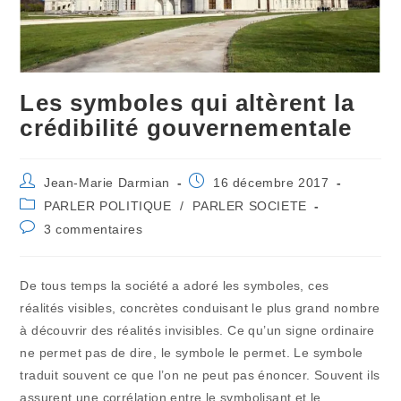
Les symboles qui altèrent la
crédibilité gouvernementale
Auteur/autrice
Publication
Jean-Marie Darmian
16 décembre 2017
de
publiée :
Post
PARLER POLITIQUE
/
PARLER SOCIETE
la
category:
Commentaires
3 commentaires
publication :
de
la
publication :
De tous temps la société a adoré les symboles, ces
réalités visibles, concrètes conduisant le plus grand nombre
à découvrir des réalités invisibles. Ce qu’un signe ordinaire
ne permet pas de dire, le symbole le permet. Le symbole
traduit souvent ce que l’on ne peut pas énoncer. Souvent ils
assurent une corrélation entre le symbolisant et le