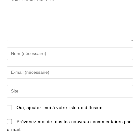
Enter
your
name
Enter
or
your
username
email
Saisir
to
address
l’URL
comment
to
de
Oui, ajoutez-moi à votre liste de diffusion.
comment
votre
site
Prévenez-moi de tous les nouveaux commentaires par
(facultatif)
e-mail.