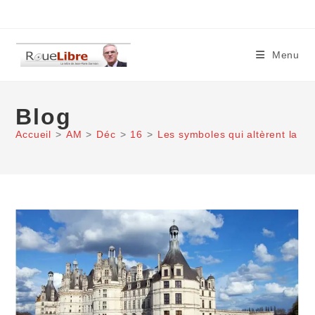
Skip
to
content
Menu
Blog
Accueil
>
AM
>
Déc
>
16
>
Les symboles qui altèrent la cr