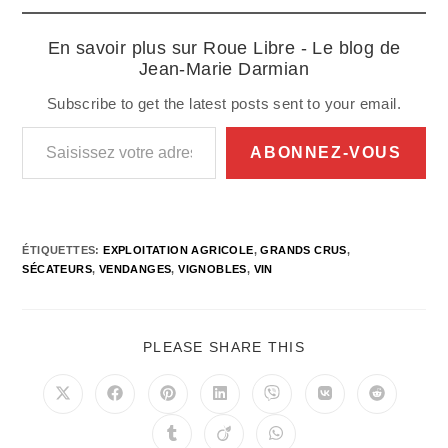
En savoir plus sur Roue Libre - Le blog de
Jean-Marie Darmian
Subscribe to get the latest posts sent to your email.
Saisissez votre adresse e-mail…
ABONNEZ-VOUS
ÉTIQUETTES
:
EXPLOITATION AGRICOLE
,
GRANDS CRUS
,
SÉCATEURS
,
VENDANGES
,
VIGNOBLES
,
VIN
PARTAGER
PLEASE SHARE THIS
CE
CONTENU
Ouvrir
Ouvrir
Ouvrir
Ouvrir
Ouvrir
Ouvrir
Ouvrir
dans
dans
dans
dans
dans
dans
dans
une
une
une
une
une
une
une
Ouvrir
Ouvrir
Ouvrir
autre
autre
autre
autre
autre
autre
autre