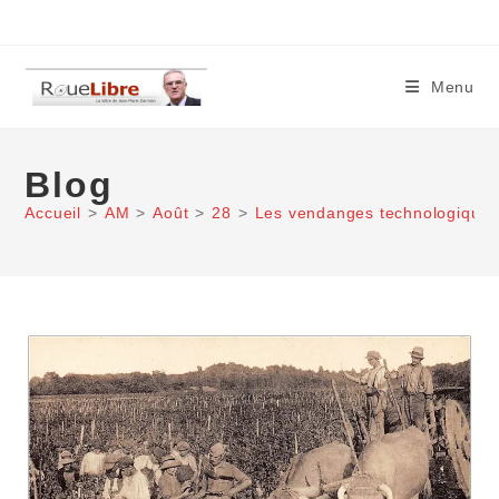
Skip
to
content
Menu
Blog
Accueil
>
AM
>
Août
>
28
>
Les vendanges technologiques 