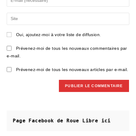
or
your
username
email
Saisir
to
address
l’URL
comment
to
de
Oui, ajoutez-moi à votre liste de diffusion.
comment
votre
site
Prévenez-moi de tous les nouveaux commentaires par
(facultatif)
e-mail.
Prévenez-moi de tous les nouveaux articles par e-mail.
Page Facebook de Roue Libre
ici