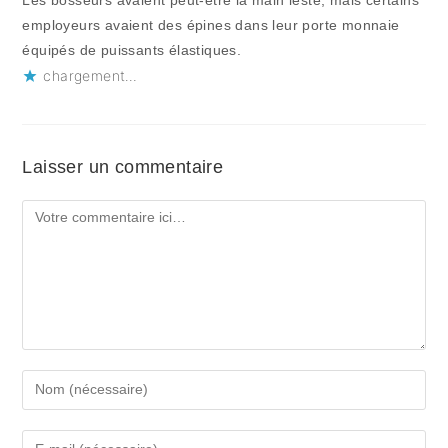
employeurs avaient des épines dans leur porte monnaie
équipés de puissants élastiques.
chargement…
Laisser un commentaire
Comment
Enter
your
name
Enter