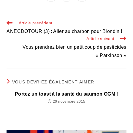
dans
dans
dans
fenêtre
fenêtre
fenêtre
fenêtre
fenêtre
fenêtre
fenêtre
une
une
une
autre
autre
autre
fenêtre
fenêtre
fenêtre
Read
Article précédent
more
ANECDOTOUR (3) : Aller au charbon pour Blondin !
articles
Article suivant
Vous prendrez bien un petit coup de pesticides
« Parkinson »
VOUS DEVRIEZ ÉGALEMENT AIMER
Portez un toast à la santé du saumon OGM !
20 novembre 2015