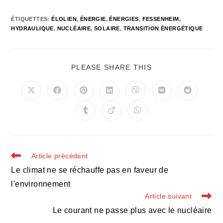
ÉTIQUETTES
:
ÉLOLIEN
,
ÉNERGIE
,
ÉNERGIES
,
FESSENHEIM
,
HYDRAULIQUE
,
NUCLÉAIRE
,
SOLAIRE
,
TRANSITION ÉNERGÉTIQUE
PARTAGER
PLEASE SHARE THIS
CE
CONTENU
Ouvrir
Ouvrir
Ouvrir
Ouvrir
Ouvrir
Ouvrir
Ouvrir
dans
dans
dans
dans
dans
dans
dans
une
une
une
une
une
une
une
Ouvrir
Ouvrir
Ouvrir
autre
autre
autre
autre
autre
autre
autre
dans
dans
dans
fenêtre
fenêtre
fenêtre
fenêtre
fenêtre
fenêtre
fenêtre
une
une
une
autre
autre
autre
fenêtre
fenêtre
fenêtre
Read
Article précédent
more
Le climat ne se réchauffe pas en faveur de
articles
l'environnement
Article suivant
Le courant ne passe plus avec le nucléaire