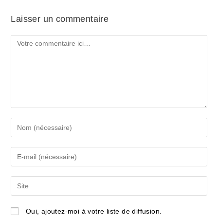
Laisser un commentaire
Comment
Enter
your
name
Enter
or
your
username
email
Saisir
to
address
l’URL
comment
to
de
Oui, ajoutez-moi à votre liste de diffusion.
comment