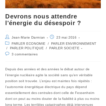
Devrons nous attendre
l'énergie du désespoir ?
Auteur/autrice
Publication
Jean-Marie Darmian
23 mai 2016
de
publiée :
Post
PARLER ECONOMIE
/
PARLER ENVIRONNEMENT
la
category:
/
PARLER POLITIQUE
/
PARLER SOCIETE
publication :
Commentaires
3 commentaires
de
la
publication :
Depuis des années et des années le débat autour de
l’énergie nucléaire agite la société sans qu’en véritable
position soit trouvée. L’enjeu est maintes fois répétés :
l’autonomie énergétique électrique du pays dépend
essentiellement des centrales dont celle de Fessenheim
dont on peut au moins douter de la fiabilité à plus ou moins
long terme. Les terribles catastrophes déjà intervenues