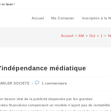
r en Spam !
Accueil
Me Contacter
Inscription à la 
Accueil
>
AM
>
Oct
>
1
>
N
 l'indépendance médiatique
Commentaires
PARLER SOCIETE
1 commentaire
gory:
de
la
publication :
n besoin vital de la publicité dispensée par les grandes
rées financières compensent un modèle n’ayant pas de rentabilité