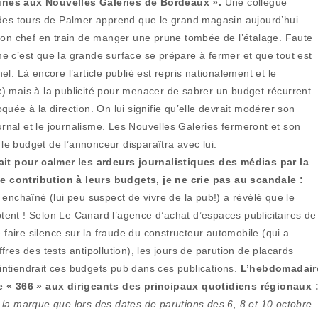
runes aux Nouvelles Galeries de Bordeaux ».
Une collègue
 des tours de Palmer apprend que le grand magasin aujourd’hui
 son chef en train de manger une prune tombée de l’étalage. Faute
e c’est que la grande surface se prépare à fermer et que tout est
l. Là encore l’article publié est repris nationalement et le
) mais à la publicité pour menacer de sabrer un budget récurrent
uée à la direction. On lui signifie qu’elle devrait modérer son
ournal et le journalisme. Les Nouvelles Galeries fermeront et son
e budget de l’annonceur disparaîtra avec lui.
it pour calmer les ardeurs journalistiques des médias par la
e contribution à leurs budgets, je ne crie pas au scandale :
nchaîné (lui peu suspect de vivre de la pub!) a révélé que le
ent ! Selon Le Canard l’agence d’achat d’espaces publicitaires de
aire silence sur la fraude du constructeur automobile (qui a
ffres des tests antipollution), les jours de parution de placards
ntiendrait ces budgets pub dans ces publications.
L’hebdomadair
re « 366 » aux dirigeants des principaux quotidiens régionaux 
 la marque que lors des dates de parutions des 6, 8 et 10 octobre