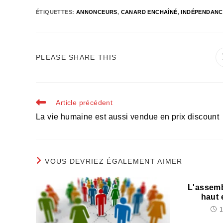
ÉTIQUETTES
:
ANNONCEURS
,
CANARD ENCHAÎNÉ
,
INDÉPENDANC
PARTAGER
PLEASE SHARE THIS
CE
CONTENU
Read
Article précédent
more
La vie humaine est aussi vendue en prix discount
articles
VOUS DEVRIEZ ÉGALEMENT AIMER
L'assemb
haut 
1