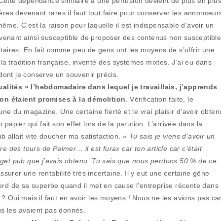
Cette dépendance similaire à une perfusion devient de plus en plu
ères devenant rares il faut tout faire pour conserver les annonceur
-même. C’est la raison pour laquelle il est indispensable d’avoir un
devenant ainsi susceptible de proposer des contenus non susceptibl
itaires. En fait comme peu de gens ont les moyens de s’offrir une
 tradition française, inventé des systèmes mixtes. J’ai eu dans
ont je conserve un souvenir précis.
alités » l’hebdomadaire dans lequel je travaillais, j’apprends
on étaient promises à la démolition
. Vérification faite, le
ne du magazine. Une certaine fierté et le vrai plaisir d’avoir obten
papier qui fait son effet lors de la parution. L’arrivée dans la
b allait vite doucher ma satisfaction.
« Tu sais je viens d’avoir un
e des tours de Palmer… il est furax car ton article car c’était
 budget pub que j’avais obtenu. Tu sais que nous perdons 50 % de ce
ssurer une rentabilité très incertaine. Il y eut une certaine gêne
erd de sa superbe quand il met en cause l’entreprise récente dans
? Oui mais il faut en avoir les moyens ! Nous ne les avions pas ca
ous les avaient pas donnés.