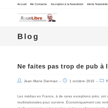
Skip
Accueil
Me Contacter
Inscription à la Newsletter
Alerte Newslette
to
content
Blog
Ne faites pas trop de pub à
Auteur/autrice
Publication
Post
Jean-Marie Darmian
1 octobre 2015
de
publiée :
cate
la
publication :
Les médias en France, à de rares exceptions près, ont u
multinationales pour survivre. Économiquement ces rent