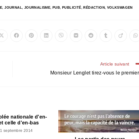
E
,
JOURNAL
,
JOURNALISME
,
PUB
,
PUBLICITÉ
,
RÉDACTION
,
VOLKSWAGEN
Ouvrir
Ouvrir
Ouvrir
Ouvrir
Ouvrir
Ouvrir
Ouvrir
Ouvrir
Ouvrir
O
dans
dans
dans
dans
dans
dans
dans
dans
dans
d
une
une
une
une
une
une
une
une
une
u
autre
autre
autre
autre
autre
autre
autre
autre
autre
a
fenêtre
fenêtre
fenêtre
fenêtre
fenêtre
fenêtre
fenêtre
fenêtre
fenêtre
f
Article suivant
Monsieur Lenglet tirez-vous le premier
lée nationale d'en-
et celle d'en-bas
1 septembre 2014