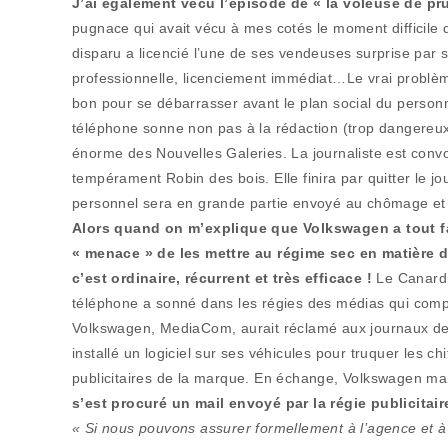
J’ai également vécu l’épisode de « la voleuse de p
pugnace qui avait vécu à mes cotés le moment difficile
disparu a licencié l’une de ses vendeuses surprise par
professionnelle, licenciement immédiat…Le vrai problèm
bon pour se débarrasser avant le plan social du personne
téléphone sonne non pas à la rédaction (trop dangereux
énorme des Nouvelles Galeries. La journaliste est convoq
tempérament Robin des bois. Elle finira par quitter le j
personnel sera en grande partie envoyé au chômage et l
Alors quand on m’explique que Volkswagen a tout fa
« menace » de les mettre au régime sec en matière d
c’est ordinaire, récurrent et très efficace !
Le Canard e
téléphone a sonné dans les régies des médias qui compt
Volkswagen, MediaCom, aurait réclamé aux journaux de f
installé un logiciel sur ses véhicules pour truquer les chi
publicitaires de la marque. En échange, Volkswagen mai
s’est procuré un mail envoyé par la régie publicitai
« Si nous pouvons assurer formellement à l’agence et à