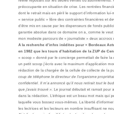
réelle reposant sur les seules ventes ou abonnements. 
préoccupante en situation de crise. Les rentrées financi
dont le retrait mais en péril le support d’information lui
« service public » libre des contraintes financières et 
d’être mis en cause par les dispenseurs de fonds public
garantie absolue dans ce domaine on a, comme le veut la
mon modeste parcours de « journaliste » deux accrocs d
A la recherche d’infos inédites pour « Bordeaux Actu
en 1982 que les tours d’habitation de la ZUP de Cen
« scoop » donné par le concierge permettait de faire la u
un petit scoop j’écris avec le maximum d’application mon 
rédaction de la chargée de la cellule de collecte de la pu
coup de téléphone le directeur de l’organisme propriétair
confidentiel. Il m’a annoncé qu’il nous retirait tout le
que j’avais trouvé ».
Le journal débutait et ramait pour a
dans la rédaction. L’éthique est un beau mot mais qui p
laquelle vous bossez vous-mêmes. La liberté d’informer 
les lectrices et les lecteurs en nombre insuffisant ne n