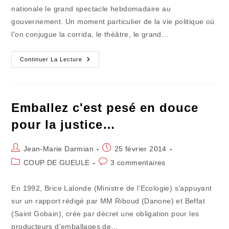
publication :
nationale le grand spectacle hebdomadaire au
gouvernement. Un moment particulier de la vie politique où
l'on conjugue la corrida, le théâtre, le grand…
La
Continuer La Lecture
Fiche
Des
RG
Était
Parfaitement
Tenue
Emballez c'est pesé en douce
Par
Les
pour la justice…
Flics
Gaullistes
Auteur/autrice
Publication
Jean-Marie Darmian
25 février 2014
de
publiée :
Post
Commentaires
COUP DE GUEULE
3 commentaires
la
category:
de
publication :
la
En 1992, Brice Lalonde (Ministre de l’Ecologie) s’appuyant
publication :
sur un rapport rédigé par MM Riboud (Danone) et Beffat
(Saint Gobain), crée par décret une obligation pour les
producteurs d’emballages de…