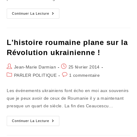
Emballez
Continuer La Lecture
C'est
Pesé
En
Douce
Pour
La
L'histoire roumaine plane sur la
Justice…
Révolution ukrainienne !
Auteur/autrice
Publication
Jean-Marie Darmian
25 février 2014
de
publiée :
Post
Commentaires
PARLER POLITIQUE
1 commentaire
la
category:
de
publication :
la
Les événements ukrainiens font écho en moi aux souvenirs
publication :
que je peux avoir de ceux de Roumanie il y a maintenant
presque un quart de siècle. La fin des Ceaucescu…
L'histoire
Continuer La Lecture
Roumaine
Plane
Sur