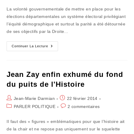
publication :
la
La volonté gouvernementale de mettre en place pour les
publication :
élections départementales un système électoral privilégiant
l'équité démographique et surtout la parité a été détournée
de ses objectifs par la Droite…
Le
Continuer La Lecture
Conseil
D'Etat
Répond
Aux
Interprétations
Mensongères
Jean Zay enfin exhumé du fond
du puits de l'Histoire
Auteur/autrice
Publication
Jean-Marie Darmian
22 février 2014
de
publiée :
Post
Commentaires
PARLER POLITIQUE
2 commentaires
la
category:
de
publication :
la
Il faut des « figures » emblématiques pour que l’histoire ait
publication :
de la chair et ne repose pas uniquement sur le squelette