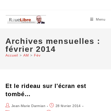
Skip
to
content
Menu
Archives mensuelles :
février 2014
Accueil
>
AM
>
Fév
Et le rideau sur l'écran est
tombé…
Auteur/autrice
Publication
Jean-Marie Darmian
28 février 2014
de
publiée :