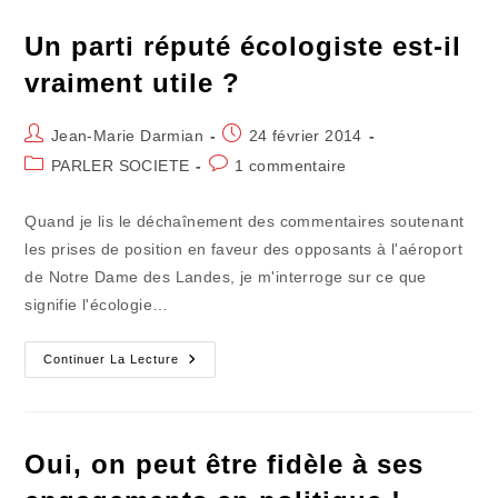
La
Révolution
Ukrainienne
Un parti réputé écologiste est-il
!
vraiment utile ?
Auteur/autrice
Publication
Jean-Marie Darmian
24 février 2014
de
publiée :
Post
Commentaires
PARLER SOCIETE
1 commentaire
la
category:
de
publication :
la
Quand je lis le déchaînement des commentaires soutenant
publication :
les prises de position en faveur des opposants à l'aéroport
de Notre Dame des Landes, je m'interroge sur ce que
signifie l'écologie…
Un
Continuer La Lecture
Parti
Réputé
Écologiste
Est-
Il
Vraiment
Oui, on peut être fidèle à ses
Utile
?