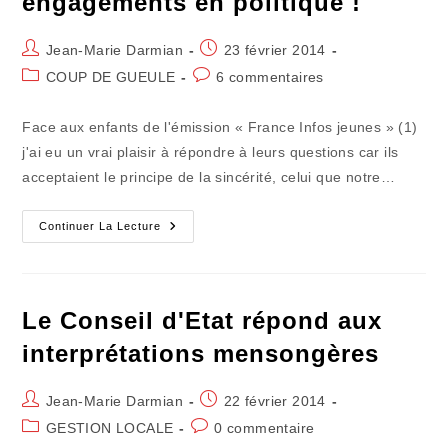
engagements en politique !
Auteur/autrice
Publication
Jean-Marie Darmian
23 février 2014
de
publiée :
Post
Commentaires
COUP DE GUEULE
6 commentaires
la
category:
de
publication :
la
Face aux enfants de l'émission « France Infos jeunes » (1)
publication :
j'ai eu un vrai plaisir à répondre à leurs questions car ils
acceptaient le principe de la sincérité, celui que notre…
Oui,
Continuer La Lecture
On
Peut
Être
Fidèle
À
Ses
Le Conseil d'Etat répond aux
Engagements
En
interprétations mensongères
Politique
!
Auteur/autrice
Publication
Jean-Marie Darmian
22 février 2014
de
publiée :
Post
Commentaires
GESTION LOCALE
0 commentaire
la
category:
de