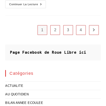
Ukraine
Continuer La Lecture
:
Mourir
Sur
Une
Barricade
Pour
Avoir
1
2
3
4
Aller à 
Le
Pouvoir
De
Voter
Page Facebook de Roue Libre
ici
Catégories
ACTUALITE
AU QUOTIDIEN
BILAN ANNEE ECOULEE