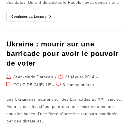
des dates. Durant de siècles le Peuple l’avait compris en…
Jean
Continuer La Lecture
Zay
Enfin
Exhumé
Du
Fond
Du
Ukraine : mourir sur une
Puits
De
barricade pour avoir le pouvoir
L'Histoire
de voter
Auteur/autrice
Publication
Jean-Marie Darmian
21 février 2014
de
publiée :
Post
Commentaires
COUP DE GUEULE
3 commentaires
la
category:
de
publication :
la
Les Ukrainiens meurent sur des barricades au XXI° siècle...
publication :
Mourir pour des idées, pour une autre vision du monde
sous les balles d'une force répressive toujours mandatée
par des dictateurs…