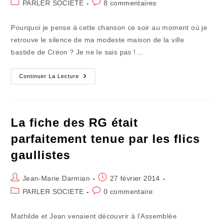
Post
Commentaires
PARLER SOCIETE
8 commentaires
la
category:
de
publication :
la
Pourquoi je pense à cette chanson ce soir au moment où je
publication :
retrouve le silence de ma modeste maison de la ville
bastide de Créon ? Je ne le sais pas !…
Et
Continuer La Lecture
Le
Rideau
Sur
L'écran
Est
Tombé…
La fiche des RG était
parfaitement tenue par les flics
gaullistes
Auteur/autrice
Publication
Jean-Marie Darmian
27 février 2014
de
publiée :
Post
Commentaires
PARLER SOCIETE
0 commentaire
la
category:
de
publication :
la
Mathilde et Jean venaient découvrir à l'Assemblée