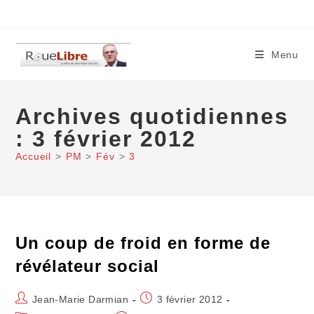
Skip
to
content
Menu
Archives quotidiennes
: 3 février 2012
Accueil
>
PM
>
Fév
>
3
Un coup de froid en forme de
révélateur social
Auteur/autrice
Publication
Jean-Marie Darmian
3 février 2012
de
publiée :