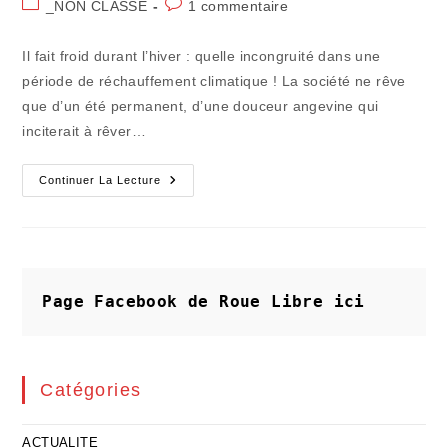
Post
Commentaires
_NON CLASSE
1 commentaire
la
category:
de
publication :
la
Il fait froid durant l’hiver : quelle incongruité dans une
publication :
période de réchauffement climatique ! La société ne rêve
que d’un été permanent, d’une douceur angevine qui
inciterait à rêver…
Un
Continuer La Lecture
Coup
De
Froid
En
Forme
De
Révélateur
Social
Page Facebook de Roue Libre
ici
Catégories
ACTUALITE