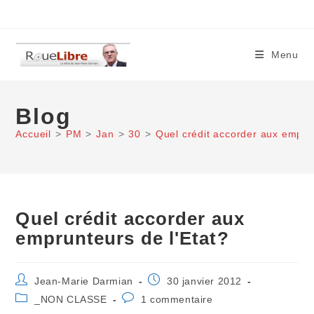
Skip
to
content
Menu
Blog
Accueil
>
PM
>
Jan
>
30
>
Quel crédit accorder aux emprun
Quel crédit accorder aux
emprunteurs de l'Etat?
Auteur/autrice
Publication
Jean-Marie Darmian
30 janvier 2012
de
publiée :
Post
Commentaires
_NON CLASSE
1 commentaire
la
category:
de