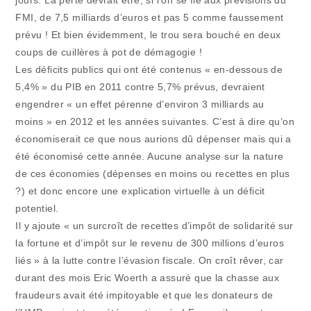
jours. La perte devrait être, si l’on se fie aux prévisions du
FMI, de 7,5 milliards d’euros et pas 5 comme faussement
prévu ! Et bien évidemment, le trou sera bouché en deux
coups de cuillères à pot de démagogie !
Les déficits publics qui ont été contenus « en-dessous de
5,4% » du PIB en 2011 contre 5,7% prévus, devraient
engendrer « un effet pérenne d’environ 3 milliards au
moins » en 2012 et les années suivantes. C’est à dire qu’on
économiserait ce que nous aurions dû dépenser mais qui a
été économisé cette année. Aucune analyse sur la nature
de ces économies (dépenses en moins ou recettes en plus
?) et donc encore une explication virtuelle à un déficit
potentiel.
Il y ajoute « un surcroît de recettes d’impôt de solidarité sur
la fortune et d’impôt sur le revenu de 300 millions d’euros
liés » à la lutte contre l’évasion fiscale. On croît rêver, car
durant des mois Eric Woerth a assuré que la chasse aux
fraudeurs avait été impitoyable et que les donateurs de