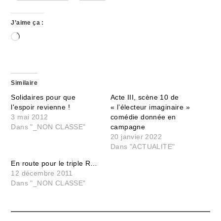
J’aime ça :
Chargement…
Similaire
Solidaires pour que
Acte III, scène 10 de
l'espoir revienne !
« l’électeur imaginaire »
3 mai 2012
comédie donnée en
Dans "_NON CLASSE"
campagne
20 janvier 2022
Dans "ACTUALITE"
En route pour le triple R…
12 décembre 2011
Dans "_NON CLASSE"