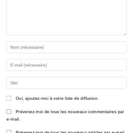
Enter
your
name
Enter
or
your
username
email
Saisir
to
address
l’URL
comment
to
de
Oui, ajoutez-moi à votre liste de diffusion.
comment
votre
site
Prévenez-moi de tous les nouveaux commentaires par
(facultatif)
e-mail.
Prévenez-moi de tous les nouveaux articles par e-mail.