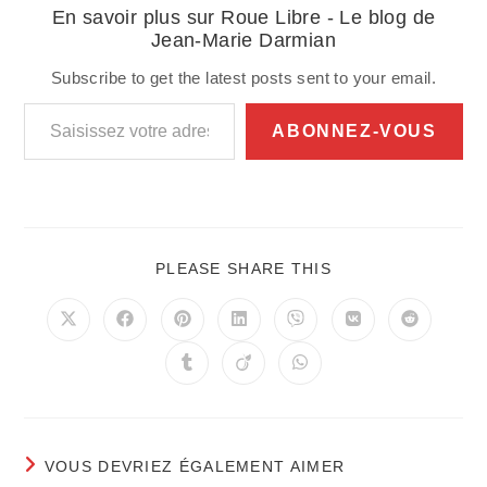
En savoir plus sur Roue Libre - Le blog de
Jean-Marie Darmian
Subscribe to get the latest posts sent to your email.
Saisissez votre adresse e-mail…
ABONNEZ-VOUS
PARTAGER
PLEASE SHARE THIS
CE
CONTENU
Ouvrir
Ouvrir
Ouvrir
Ouvrir
Ouvrir
Ouvrir
Ouvrir
dans
dans
dans
dans
dans
dans
dans
une
une
une
une
une
une
une
Ouvrir
Ouvrir
Ouvrir
autre
autre
autre
autre
autre
autre
autre
dans
dans
dans
fenêtre
fenêtre
fenêtre
fenêtre
fenêtre
fenêtre
fenêtre
une
une
une
autre
autre
autre
fenêtre
fenêtre
fenêtre
VOUS DEVRIEZ ÉGALEMENT AIMER