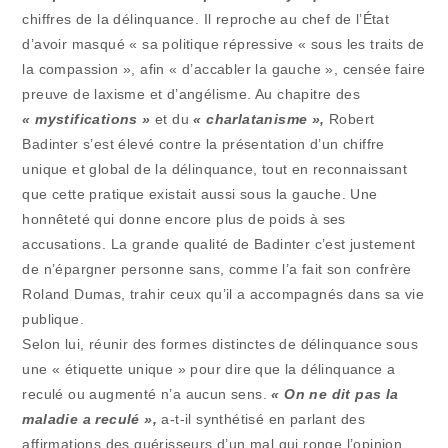
chiffres de la délinquance. Il reproche au chef de l’État
d’avoir masqué « sa politique répressive « sous les traits de
la compassion », afin « d’accabler la gauche », censée faire
preuve de laxisme et d’angélisme. Au chapitre des
« mystifications »
et du
« charlatanisme »,
Robert
Badinter s’est élevé contre la présentation d’un chiffre
unique et global de la délinquance, tout en reconnaissant
que cette pratique existait aussi sous la gauche. Une
honnêteté qui donne encore plus de poids à ses
accusations. La grande qualité de Badinter c’est justement
de n’épargner personne sans, comme l’a fait son confrère
Roland Dumas, trahir ceux qu’il a accompagnés dans sa vie
publique.
Selon lui, réunir des formes distinctes de délinquance sous
une « étiquette unique » pour dire que la délinquance a
reculé ou augmenté n’a aucun sens.
« On ne dit pas la
maladie a reculé »,
a-t-il synthétisé en parlant des
affirmations des guérisseurs d’un mal qui ronge l’opinion