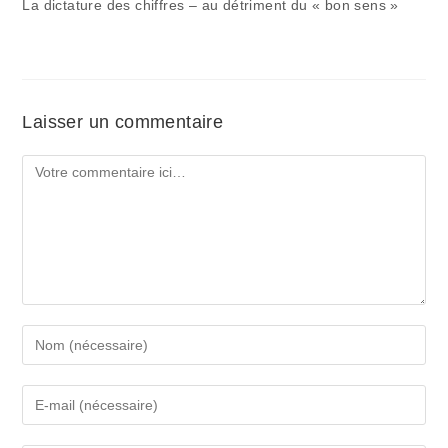
La dictature des chiffres – au détriment du « bon sens »
Laisser un commentaire
Comment
Enter
your
name
Enter
or
your
username
email