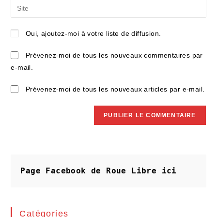
Saisir
to
address
l’URL
comment
to
de
Oui, ajoutez-moi à votre liste de diffusion.
comment
votre
site
Prévenez-moi de tous les nouveaux commentaires par
(facultatif)
e-mail.
Prévenez-moi de tous les nouveaux articles par e-mail.
Page Facebook de Roue Libre
ici
Catégories