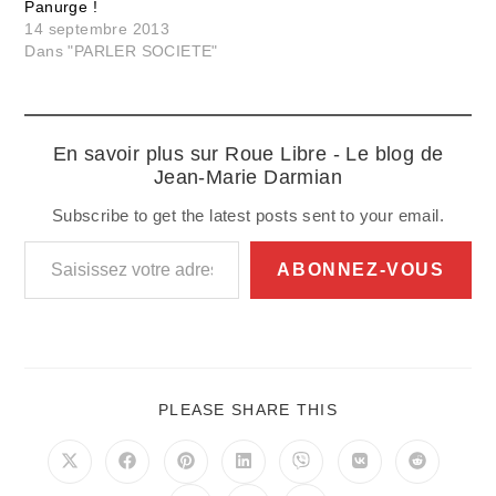
Panurge !
14 septembre 2013
Dans "PARLER SOCIETE"
En savoir plus sur Roue Libre - Le blog de
Jean-Marie Darmian
Subscribe to get the latest posts sent to your email.
Saisissez votre adresse e-mail…
ABONNEZ-VOUS
PARTAGER
PLEASE SHARE THIS
CE
CONTENU
Ouvrir
Ouvrir
Ouvrir
Ouvrir
Ouvrir
Ouvrir
Ouvrir
dans
dans
dans
dans
dans
dans
dans