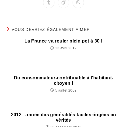
une
une
une
une
une
une
une
Ouvrir
Ouvrir
Ouvrir
autre
autre
autre
autre
autre
autre
autre
dans
dans
dans
fenêtre
fenêtre
fenêtre
fenêtre
fenêtre
fenêtre
fenêtre
une
une
une
autre
autre
autre
fenêtre
fenêtre
fenêtre
VOUS DEVRIEZ ÉGALEMENT AIMER
La France va rouler plein pot à 30 !
23 avril 2012
Du consommateur-contribuable à l'habitant-
citoyen !
5 juillet 2009
2012 : année des généralités faciles érigées en
vérités