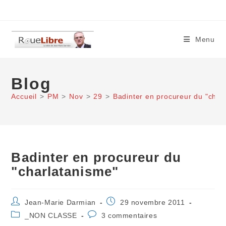
Skip
to
content
Menu
Blog
Accueil
>
PM
>
Nov
>
29
>
Badinter en procureur du "char
Badinter en procureur du
"charlatanisme"
Auteur/autrice
Publication
Jean-Marie Darmian
29 novembre 2011
de
publiée :
Post
Commentaires
_NON CLASSE
3 commentaires
la
category:
de