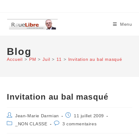
Skip
to
content
Menu
Blog
Accueil
>
PM
>
Juil
>
11
>
Invitation au bal masqué
Invitation au bal masqué
Auteur/autrice
Publication
Jean-Marie Darmian
11 juillet 2009
de
publiée :
Post
Commentaires
_NON CLASSE
3 commentaires
la
category:
de
publication :
la