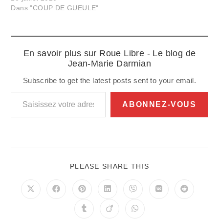
Dans "COUP DE GUEULE"
En savoir plus sur Roue Libre - Le blog de
Jean-Marie Darmian
Subscribe to get the latest posts sent to your email.
Saisissez votre adresse e-mail…
ABONNEZ-VOUS
PARTAGER
PLEASE SHARE THIS
CE
CONTENU
Ouvrir
Ouvrir
Ouvrir
Ouvrir
Ouvrir
Ouvrir
Ouvrir
dans
dans
dans
dans
dans
dans
dans
une
une
une
une
une
une
une
Ouvrir
Ouvrir
Ouvrir
autre
autre
autre
autre
autre
autre
autre
dans
dans
dans