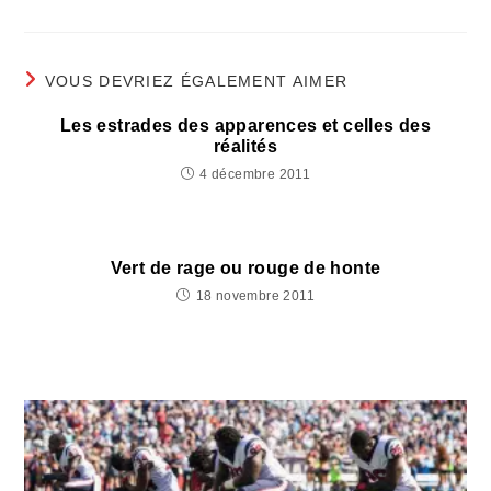
fenêtre
fenêtre
fenêtre
fenêtre
fenêtre
fenêtre
fenêtre
une
une
une
autre
autre
autre
fenêtre
fenêtre
fenêtre
VOUS DEVRIEZ ÉGALEMENT AIMER
Les estrades des apparences et celles des
réalités
4 décembre 2011
Vert de rage ou rouge de honte
18 novembre 2011