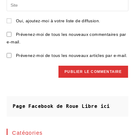
Saisir
to
address
l’URL
comment
to
de
Oui, ajoutez-moi à votre liste de diffusion.
comment
votre
site
Prévenez-moi de tous les nouveaux commentaires par
(facultatif)
e-mail.
Prévenez-moi de tous les nouveaux articles par e-mail.
Page Facebook de Roue Libre
ici
Catégories