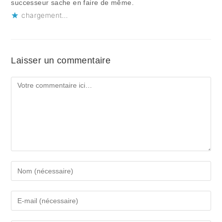
successeur sache en faire de même.
chargement…
Laisser un commentaire
Comment
Enter
your
name
Enter
or
your
username
email