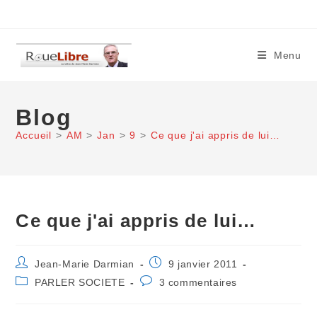
Skip
to
content
Menu
Blog
Accueil
>
AM
>
Jan
>
9
>
Ce que j'ai appris de lui…
Ce que j'ai appris de lui…
Auteur/autrice
Publication
Jean-Marie Darmian
9 janvier 2011
de
publiée :
Post
Commentaires
PARLER SOCIETE
3 commentaires
la
category:
de
publication :
la