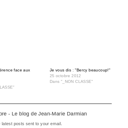
fférence face aux
Je vous dis : "Bercy beaucoup!"
25 octobre 2012
Dans "_NON CLASSE"
LASSE"
ibre - Le blog de Jean-Marie Darmian
 latest posts sent to your email.