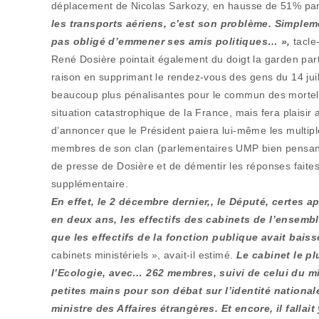
déplacement de Nicolas Sarkozy, en hausse de 51% par 
les transports aériens, c’est son problème. Simplem
pas obligé d’emmener ses amis politiques… »,
tacle-t
René Dosière pointait également du doigt la garden par
raison en supprimant le rendez-vous des gens du 14 jui
beaucoup plus pénalisantes pour le commun des mortels
situation catastrophique de la France, mais fera plaisir a
d’annoncer que le Président paiera lui-même les multipl
membres de son clan (parlementaires UMP bien pensants). 
de presse de Dosière et de démentir les réponses fait
supplémentaire.
En effet, le 2 décembre dernier,, le Député, certes 
en deux ans, les effectifs des cabinets de l’ensem
que les effectifs de la fonction publique avait bais
cabinets ministériels », avait-il estimé.
Le cabinet le pl
l’Ecologie, avec… 262 membres, suivi de celui du min
petites mains pour son débat sur l’identité national
ministre des Affaires étrangères. Et encore, il falla