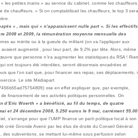
e « les petites mains » au service du cabinet, comme les chauffeurs
 de chauffeurs. « Si on comptabilisait les chauffeurs, le top 3 sera
ière.
ayés « , mais qui « n’apparaissent nulle part ». Si les effectifs
Entre 2008 et 2009, la rémunération moyenne mensuelle des
imes au mérite ou à la gueule du militant (on va l’appliquer aux
) avaient augmenté , pour leur part, de 9,2% par tête. Alors, même
œuvre que personne n’ira augmenter les statistiques du RSA ! Rie
 qui ont toujours été interdites, seront désormais encadrées et
s que l’on sait que, pour financer ses repas, ses déplacements, i
exercice. Le site Médiapart
177456b55ad75754809) ose en effet expliquer que, par exemple,
 de financement de ses activités politiques personnelles. On
on d’Eric Woerth » a bénéficié, au fil du temps, de quatre
mai et 24 décembre 2008, 5.250 euros le 9 mai, carrément 55.00
ntiel, s’arrange pour que l’UMP finance un parti politique local à son
 créé Gironde Avenir par les élus de droite du Conseil Général.
ée, des subventions, se mettant lui-même sous perfusion selon