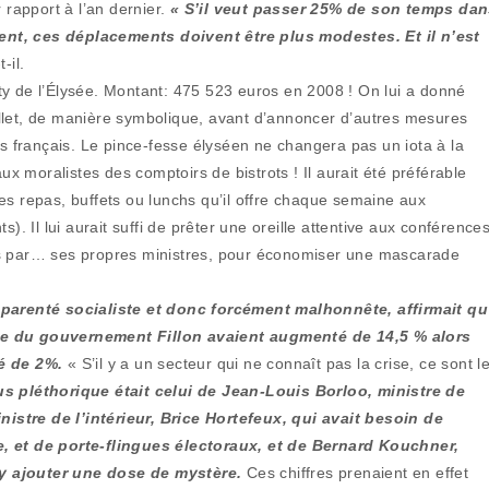
rapport à l’an dernier.
« S’il veut passer 25% de son temps da
ent, ces déplacements doivent être plus modestes. Et il n’est
-il.
ty de l’Élysée. Montant: 475 523 euros en 2008 ! On lui a donné
llet, de manière symbolique, avant d’annoncer d’autres mesures
 français. Le pince-fesse élyséen ne changera pas un iota à la
ux moralistes des comptoirs de bistrots ! Il aurait été préférable
es repas, buffets ou lunchs qu’il offre chaque semaine aux
Il lui aurait suffi de prêter une oreille attentive aux conférence
es par… ses propres ministres, pour économiser une mascarade
apparenté socialiste et donc forcément malhonnête, affirmait qu
ble du gouvernement Fillon avaient augmenté de 14,5 % alors
sé de 2%.
« S’il y a un secteur qui ne connaît pas la crise, ce sont l
us pléthorique était celui de Jean-Louis Borloo, ministre de
istre de l’intérieur, Brice Hortefeux, qui avait besoin de
e, et de porte-flingues électoraux, et de Bernard Kouchner,
it y ajouter une dose de mystère.
Ces chiffres prenaient en effet