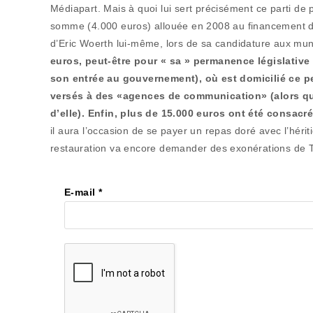
Médiapart. Mais à quoi lui sert précisément ce parti d
somme (4.000 euros) allouée en 2008 au financement d’u
d’Eric Woerth lui-même, lors de sa candidature aux muni
euros, peut-être pour « sa » permanence législative d
son entrée au gouvernement), où est domicilié ce pe
versés à des «agences de communication» (alors que 
d’elle). Enfin, plus de 15.000 euros ont été consacr
il aura l’occasion de se payer un repas doré avec l’hérit
restauration va encore demander des exonérations de TVA
E-mail
*