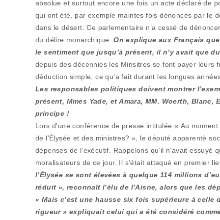
absolue et surtout encore une fois un acte déclaré de p
qui ont été, par exemple maintes fois dénoncés par le dé
dans le désert. Ce parlementaire n’a cessé de dénoncer
du délire monarchique.
On explique aux Français que 
le sentiment que jusqu’à présent, il n’y avait que 
depuis des décennies les Minsitres se font payer leurs fr
déduction simple, ce qu’a fait durant les longues années 
Les responsables politiques doivent montrer l’exemp
présent, Mmes Yade, et Amara, MM. Woerth, Blanc, E
principe !
Lors d’une conférence de presse intitulée « Au moment où l
de l’Élysée et des ministres? », le député apparenté soc
dépenses de l’exécutif. Rappelons qu’il n’avait essuyé q
moralisateurs de ce jour. Il s’était attaqué en premier lie
l’Élysée se sont élevées à quelque 114 millions d’eu
réduit », reconnaît l’élu de l’Aisne, alors que les 
« Mais c’est une hausse six fois supérieure à celle 
rigueur » expliquait celui qui a été considéré com