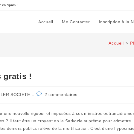
r en Spam !
Accueil
Me Contacter
Inscription à la 
Accueil
>
P
 gratis !
Commentaires
RLER SOCIETE
2 commentaires
y:
de
la
publication :
ar une nouvelle rigueur et imposées à ces ministres outrancièreme
tes ? Il faut être un croyant en la Sarkozie suprême pour admettre
es deniers publics relève de la mortification. C’est d’une hypocrisi