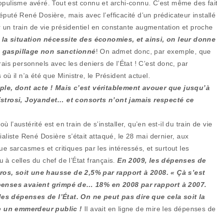
opulisme avéré. Tout est connu et archi-connu. C’est même des fai
puté René Dosière, mais avec l’efficacité d’un prédicateur installé
 un train de vie présidentiel en constante augmentation et proche
la situation nécessite des économies, et ainsi, on leur donne
du gaspillage non sanctionné
! On admet donc, par exemple, que
ais personnels avec les deniers de l’État ! C’est donc, par
où il n’a été que Ministre, le Président actuel.
le, dont acte ! Mais c’est véritablement avouer que jusqu’à
strosi, Joyandet… et consorts n’ont jamais respecté ce
’austérité est en train de s’installer, qu’en est-il du train de vie
ialiste René Dosière s’était attaqué, le 28 mai dernier, aux
ue sarcasmes et critiques par les intéressés, et surtout les
u à celles du chef de l’État français.
En 2009, les dépenses de
ros, soit une hausse de 2,5% par rapport à 2008. « Çà s’est
dépenses avaient grimpé de… 18% en 2008 par rapport à 2007.
des dépenses de l’État. On ne peut pas dire que cela soit la
me un emmerdeur public !
Il avait en ligne de mire les dépenses de