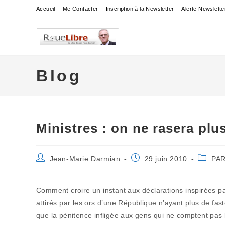
Skip
Accueil
Me Contacter
Inscription à la Newsletter
Alerte Newslette
to
content
Blog
Ministres : on ne rasera plus
Auteur/autrice
Publication
Post
Jean-Marie Darmian
29 juin 2010
PA
de
publiée :
categor
la
publication :
Comment croire un instant aux déclarations inspirées p
attirés par les ors d’une République n’ayant plus de fas
que la pénitence infligée aux gens qui ne comptent pas l