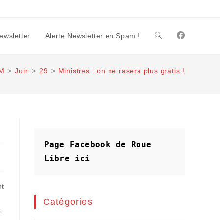
Newsletter
Alerte Newsletter en Spam !
Toggle
M
>
Juin
>
29
>
Ministres : on ne rasera plus gratis !
website
search
Page Facebook de Roue 
Libre
ici
nt
Catégories
e