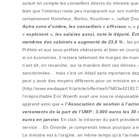
autant en compte les conseillers directs du ministre qu
bien que l’intérieur reste peu transparent sur son nombre
certainement Hortefeux, Borloo, Kouchner », raillait Dos
Autre zone d’ombre, les conseillers « officieux », « p
« explosent », les salaires aussi, note le député. 
membres des cabinets a augmenté de 23,6 % .
les pr
Préfets et aux sous-préfets obéissants et bien en cours
si on économise, il restera tellement de marges de man
n’est dit, en revanche, sur la manière dont ces dérives,
sanctionnées… mais c’est un détail sans mportance depui
peut y avoir des moyens différents pour un ministre en 
(http://www.mediapart.fr/article/offert/ee57fd03e4218
l’irréprochable Eric Woerth avait une source inépuisable
apprend ainsi que
« l’Association de soutien à l’acti
versements de la part de l’UMP : 3.000 euros les 30 
euros en janvier.
En clair, le trésorier du parti préside
service… En Gironde, je comprends mieux pourquoi a été
Le ministre est à l’origine, en même temps qu’à l’arriv