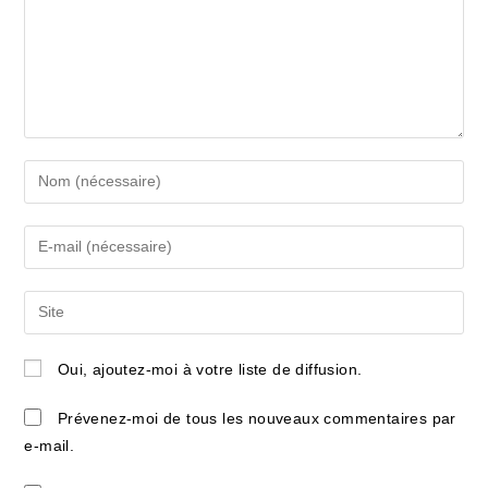
Enter
your
name
Enter
or
your
username
email
Saisir
to
address
l’URL
comment
to
de
Oui, ajoutez-moi à votre liste de diffusion.
comment
votre
site
Prévenez-moi de tous les nouveaux commentaires par
(facultatif)
e-mail.