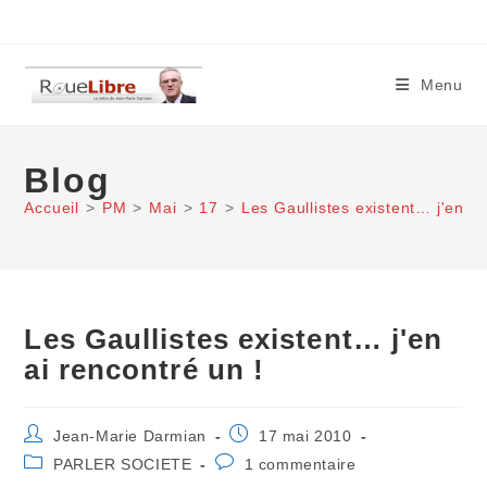
Skip
to
content
Menu
Blog
Accueil
>
PM
>
Mai
>
17
>
Les Gaullistes existent… j'en ai
Les Gaullistes existent… j'en
ai rencontré un !
Auteur/autrice
Publication
Jean-Marie Darmian
17 mai 2010
de
publiée :
Post
Commentaires
PARLER SOCIETE
1 commentaire
la
category:
de