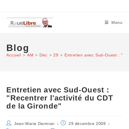
Skip
to
content
Menu
Blog
Accueil
>
AM
>
Déc
>
29
>
Entretien avec Sud-Ouest : "Rec
Entretien avec Sud-Ouest :
"Recentrer l'activité du CDT
de la Gironde"
Auteur/autrice
Publication
Jean-Marie Darmian
29 décembre 2008
de
publiée :