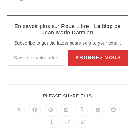
En savoir plus sur Roue Libre - Le blog de
Jean-Marie Darmian
Subscribe to get the latest posts sent to your email.
Saisissez votre adresse e-mail…
ABONNEZ-VOUS
PARTAGER
PLEASE SHARE THIS
CE
CONTENU
Ouvrir
Ouvrir
Ouvrir
Ouvrir
Ouvrir
Ouvrir
Ouvrir
dans
dans
dans
dans
dans
dans
dans
une
une
une
une
une
une
une
Ouvrir
Ouvrir
Ouvrir
autre
autre
autre
autre
autre
autre
autre
dans
dans
dans
fenêtre
fenêtre
fenêtre
fenêtre
fenêtre
fenêtre
fenêtre
une
une
une