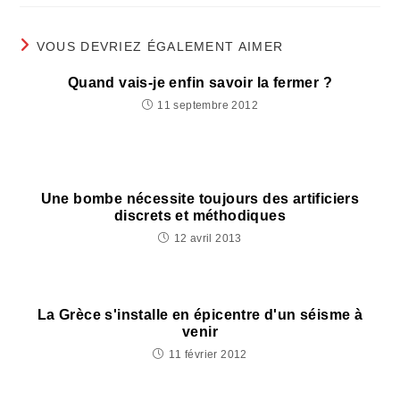
autre
autre
autre
fenêtre
fenêtre
fenêtre
VOUS DEVRIEZ ÉGALEMENT AIMER
Quand vais-je enfin savoir la fermer ?
11 septembre 2012
Une bombe nécessite toujours des artificiers
discrets et méthodiques
12 avril 2013
La Grèce s'installe en épicentre d'un séisme à
venir
11 février 2012