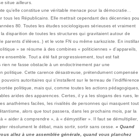
e situe ailleurs.
nte qu’elle constitue une véritable menace pour la démocratie…
ur tous les Républicains. Elle mettrait cependant des décennies po
s années 80. Toutes les études sociologiques sérieuses et vraiment
 la disparition de toutes les structures qui gravitaient autour de
de parents d’élèves..) et le vote FN ou même sarkoziste. En instilla
olitique » se résume à des combines « politiciennes » d’appareils,
vre ensemble. Tout a été fait progressivement, tout est fait
 rien ne fasse obstacle à un endoctrinement par une
on politique. Cette carence désastreuse, prétendument compensée
 pouvoirs autoritaires qui s’installent sur le terreau de l’indifférence
ortée politique, mais qui, comme toutes les actions pédagogiques
bles arides des apparences. Certes, il y a les slogans des rues, le
les anathèmes faciles, les rivalités de personnes qui masquent tout
litantisme, alors que tout passera, dans les prochains mois, par la
 « aider à comprendre », à « démystifier ». Il faut se démultiplier,
ter résolument le débat, mais sortir, sortir sans cesse.
« Quand
ous allez à une assemblée générale, quand vous planchez