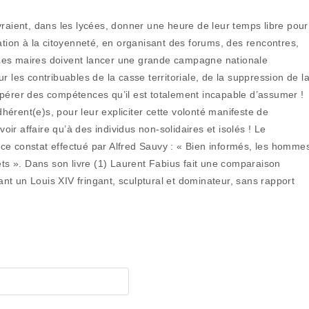
vraient, dans les lycées, donner une heure de leur temps libre pour
ation à la citoyenneté, en organisant des forums, des rencontres,
Les maires doivent lancer une grande campagne nationale
r les contribuables de la casse territoriale, de la suppression de l
écupérer des compétences qu’il est totalement incapable d’assumer !
adhérent(e)s, pour leur expliciter cette volonté manifeste de
voir affaire qu’à des individus non-solidaires et isolés ! Le
ce constat effectué par Alfred Sauvy : « Bien informés, les homme
ets ». Dans son livre (1) Laurent Fabius fait une comparaison
t un Louis XIV fringant, sculptural et dominateur, sans rapport