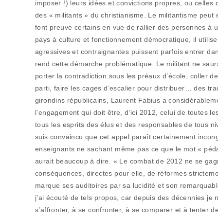
imposer !) leurs idées et convictions propres, ou celle
des « militants » du christianisme. Le militantisme peu
font preuve certains en vue de rallier des personnes à 
pays à culture et fonctionnement démocratique, il utili
agressives et contraignantes puissent parfois entrer dan
rend cette démarche problématique. Le militant ne saur
porter la contradiction sous les préaux d’école, coller d
parti, faire les cages d’escalier pour distribuer… des tr
girondins républicains, Laurent Fabius a considérableme
l’engagement qui doit être, d’ici 2012, celui de toutes 
tous les esprits des élus et des responsables de tous niv
suis convaincu que cet appel paraît certainement incon
enseignants ne sachant même pas ce que le mot « pédago
aurait beaucoup à dire. « Le combat de 2012 ne se gagn
conséquences, directes pour elle, de réformes strictemen
marque ses auditoires par sa lucidité et son remarquabl
j’ai écouté de tels propos, car depuis des décennies je 
s’affronter, à se confronter, à se comparer et à tenter d