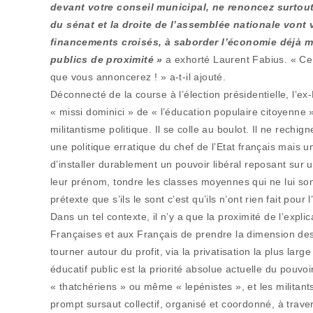
devant votre conseil municipal, ne renoncez surtout
du sénat et la droite de l’assemblée nationale vont
financements croisés, à saborder l’économie déjà mal
publics de proximité »
a exhorté Laurent Fabius. « Ce 
que vous annoncerez ! » a-t-il ajouté.
Déconnecté de la course à l’élection présidentielle, l’ex
« missi dominici » de « l’éducation populaire citoyenne
militantisme politique. Il se colle au boulot. Il ne rechign
une politique erratique du chef de l’Etat français mais 
d’installer durablement un pouvoir libéral reposant sur un
leur prénom, tondre les classes moyennes qui ne lui son
prétexte que s’ils le sont c’est qu’ils n’ont rien fait pour l
Dans un tel contexte, il n’y a que la proximité de l’expl
Françaises et aux Français de prendre la dimension des 
tourner autour du profit, via la privatisation la plus lar
éducatif public est la priorité absolue actuelle du pouvo
« thatchériens » ou même « lepénistes », et les militant
prompt sursaut collectif, organisé et coordonné, à trave