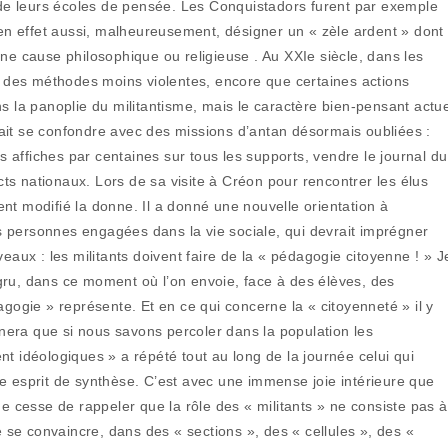
s de leurs écoles de pensée. Les Conquistadors furent par exemple
t en effet aussi, malheureusement, désigner un « zèle ardent » dont
une cause philosophique ou religieuse . Au XXIe siècle, dans les
se des méthodes moins violentes, encore que certaines actions
s la panoplie du militantisme, mais le caractère bien-pensant actue
ait se confondre avec des missions d’antan désormais oubliées :
es affiches par centaines sur tous les supports, vendre le journal du
acts nationaux. Lors de sa visite à Créon pour rencontrer les élus
nt modifié la donne. Il a donné une nouvelle orientation à
les personnes engagées dans la vie sociale, qui devrait imprégner
eaux : les militants doivent faire de la « pédagogie citoyenne ! » J
gru, dans ce moment où l’on envoie, face à des élèves, des
gie » représente. Et en ce qui concerne la « citoyenneté » il y
era que si nous savons percoler dans la population les
t idéologiques » a répété tout au long de la journée celui qui
e esprit de synthèse. C’est avec une immense joie intérieure que
ne cesse de rappeler que la rôle des « militants » ne consiste pas à
e se convaincre, dans des « sections », des « cellules », des «