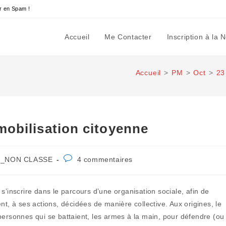
r en Spam !
Accueil
Me Contacter
Inscription à la 
Accueil
>
PM
>
Oct
>
23
mobilisation citoyenne
t
Commentaires
_NON CLASSE
4 commentaires
egory:
de
la
publication :
s’inscrire dans le parcours d’une organisation sociale, afin de
nt, à ses actions, décidées de manière collective. Aux origines, le
es personnes qui se battaient, les armes à la main, pour défendre (ou