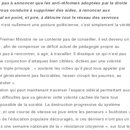
 pas à annoncer que les anti-réformes adoptées par la droite
 vous conduire à supprimer des aides, à renoncer aux
 en point, et pire, à détruire tout le réseau des services
n’est nullement une posture politicienne, c’est simplement la vérit
-Premier Ministre ne se contente pas de conseiller, il est devenu un
 », afin de compenser ce déficit actuel de pédagogie propre au
e pas à rencontrer, à agir, à travailler. Il dissèque ce qui n’est pas
une conjonction d’attaques bien ciblées, dictées par une volonté
 triple principe : « soutenir les riches qu’il peut tous appeler par
t généralement pas favorables, laisser croupir les pauvres, au
’éviter ».
ication qui peut maintenant traverser l’espace sidéral permettant aux
difficultés que va générer cette volonté cachée de faire tout
ge possible de la société. La destruction progressive du système
ir, et une course de vitesse se joue entre les penseurs « bushistes 
s de l’éducation populaire découragés, si ces derniers n’ont pas un
rs une semaine nationale de la « résistance citoyenne », sur tout le