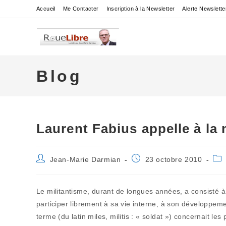
Skip
Accueil
Me Contacter
Inscription à la Newsletter
Alerte Newslette
to
content
Blog
Laurent Fabius appelle à la 
Auteur/autrice
Publication
Pos
Jean-Marie Darmian
23 octobre 2010
de
publiée :
cat
la
publication :
Le militantisme, durant de longues années, a consisté à 
participer librement à sa vie interne, à son développeme
terme (du latin miles, militis : « soldat ») concernait l