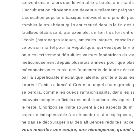
conventions », alors que le véritable « boulot » militant s
L’acculturation citoyenne est devenue tellement prégna
L’éducation populaire basique redevient une priorité po
combler le trou béant qui s’est creusé depuis la fin de
fouillées établissent, par exemple, un lien très fort entre
l’école (patronages laïques, amicales laïques, conseils 
ce poison mortel pour la République, qui veut que la « p
on a collectivement détruit les valeurs fondatrices du vi
méticuleusement depuis plusieurs années pour que plus
méconnaissance totale des fondements de toute décisi
par la superficialité médiatique latente, profite à tous les
Laurent Fabius a lancé à Créon un appel d’une grande p
se perdra, comme les oueds rafraîchissants, dans les sa
mauvais comptes officiels des mobilisations physiques, 
le reste. L’horizon se limite souvent à ces aspects du mi
capacité indispensable à « démonter », à « expliquer », à
ne pas se décourager par des affluences réduites, accep
vous remettez une coupe, une récompense, quand v