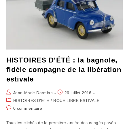
HISTOIRES D’ÉTÉ : la bagnole,
fidèle compagne de la libération
estivale
Auteur/autrice
Publication
Jean-Marie Darmian
26 juillet 2016
de
publiée :
Post
HISTOIRES D'ETE
/
ROUE LIBRE ESTIVALE
la
category:
Commentaires
0 commentaire
publication :
de
la
Tous les clichés de la première année des congés payés
publication :