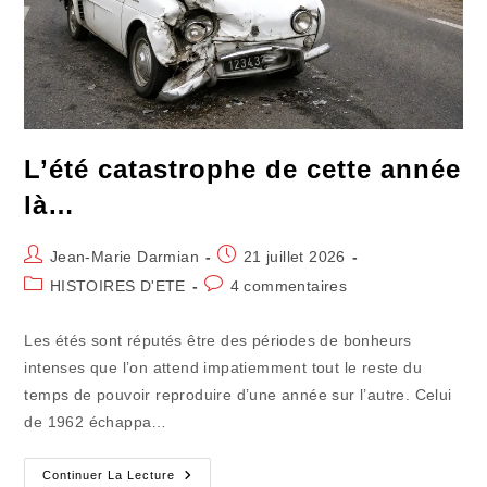
L’été catastrophe de cette année
là…
Auteur/autrice
Publication
Jean-Marie Darmian
21 juillet 2026
de
publiée :
Post
Commentaires
HISTOIRES D'ETE
4 commentaires
la
category:
de
publication :
la
Les étés sont réputés être des périodes de bonheurs
publication :
intenses que l’on attend impatiemment tout le reste du
temps de pouvoir reproduire d’une année sur l’autre. Celui
de 1962 échappa…
L’été
Continuer La Lecture