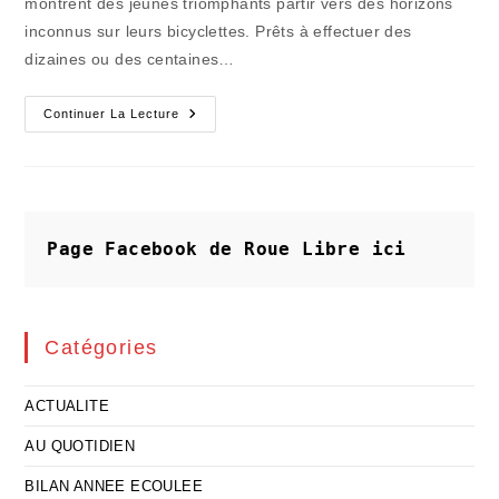
montrent des jeunes triomphants partir vers des horizons
inconnus sur leurs bicyclettes. Prêts à effectuer des
dizaines ou des centaines…
HISTOIRES
Continuer La Lecture
D’ÉTÉ
:
La
Bagnole,
Fidèle
Compagne
De
La
Page Facebook de Roue Libre
ici
Libération
Estivale
Catégories
ACTUALITE
AU QUOTIDIEN
BILAN ANNEE ECOULEE