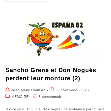
Catastrophe
De
Cette
Année
Là…
Sancho Grené et Don Nogués
perdent leur monture (2)
Auteur/autrice
Publication
Jean-Marie Darmian
22 novembre 2022
de
publiée :
Post
Commentaires
MEMOIRE
8 commentaires
la
category:
de
publication :
la
"En ce jeudi 10 juin 1982 il règne une ambiance particulière