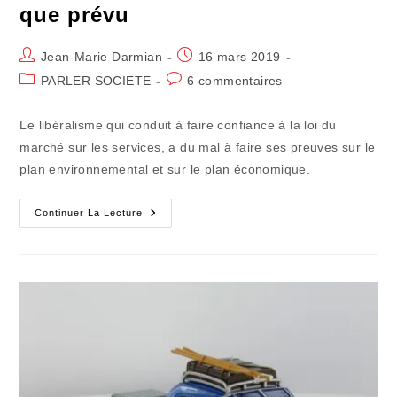
que prévu
Auteur/autrice
Publication
Jean-Marie Darmian
16 mars 2019
de
publiée :
Post
Commentaires
PARLER SOCIETE
6 commentaires
la
category:
de
publication :
la
Le libéralisme qui conduit à faire confiance à la loi du
publication :
marché sur les services, a du mal à faire ses preuves sur le
plan environnemental et sur le plan économique.
Des
Continuer La Lecture
Autocars
Moins
Superbes
Que
Prévu