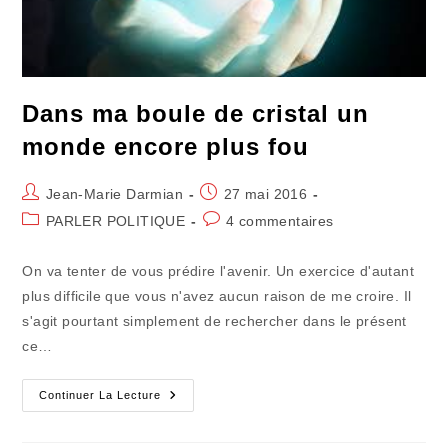
Dans ma boule de cristal un
monde encore plus fou
Auteur/autrice
Publication
Jean-Marie Darmian
27 mai 2016
de
publiée :
Post
Commentaires
PARLER POLITIQUE
4 commentaires
la
category:
de
publication :
la
On va tenter de vous prédire l'avenir. Un exercice d'autant
publication :
plus difficile que vous n'avez aucun raison de me croire. Il
s'agit pourtant simplement de rechercher dans le présent
ce…
Dans
Continuer La Lecture
Ma
Boule
De