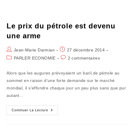
Cristal
Un
Monde
Encore
Plus
Fou
Le prix du pétrole est devenu
une arme
Auteur/autrice
Publication
Jean-Marie Darmian
27 décembre 2014
de
publiée :
Post
Commentaires
PARLER ECONOMIE
2 commentaires
la
category:
de
publication :
la
Alors que les augures prévoyaient un baril,de pétrole au
publication :
sommet en raison d'une forte demande sur le marché
mondial, il s'effondre chaque jour un peu plus sans que pur
autant…
Le
Continuer La Lecture
Prix
Du
Pétrole
Est
Devenu