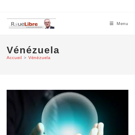
Skip
to
content
Menu
Vénézuela
Accueil
>
Vénézuela