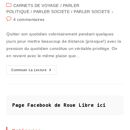
de
publiée :
Post
CARNETS DE VOYAGE
/
PARLER
la
category:
POLITIQUE
/
PARLER SOCIETE
/
PARLER SOCIETE
publication :
Commentaires
4 commentaires
de
la
Quitter son quotidien volontairement pendant quelques
publication :
jours pour mettre beaucoup de distance (presque!) avec la
pression du quotidien constitue un véritable privilège. On
en revient avec le même plaisir que…
Le
Continuer La Lecture
Québec
Préfigure
Les
Effets
Éventuels
Du
Tafta
Chez
Page Facebook de Roue Libre
ici
Nous