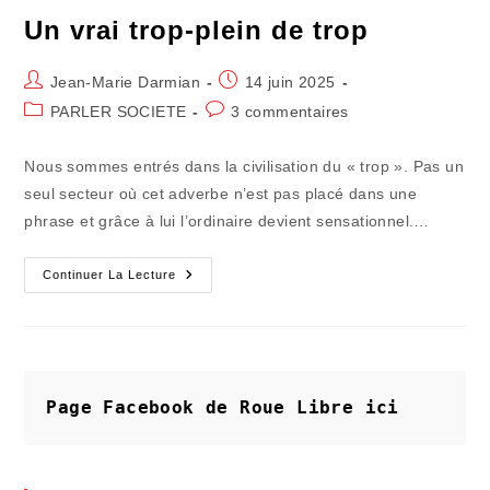
Un vrai trop-plein de trop
Auteur/autrice
Publication
Jean-Marie Darmian
14 juin 2025
de
publiée :
Post
Commentaires
PARLER SOCIETE
3 commentaires
la
category:
de
publication :
la
Nous sommes entrés dans la civilisation du « trop ». Pas un
publication :
seul secteur où cet adverbe n’est pas placé dans une
phrase et grâce à lui l’ordinaire devient sensationnel.…
Un
Continuer La Lecture
Vrai
Trop-
Plein
De
Trop
Page Facebook de Roue Libre
ici