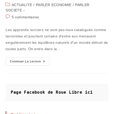
de
publiée :
Post
ACTUALITE
/
PARLER ECONOMIE
/
PARLER
la
category:
SOCIETE
publication :
Commentaires
5 commentaires
de
la
Les apprentis sorciers ne sont pas tous catalogués comme
publication :
terroristes et pourtant certains d'entre eux menacent
singulièrement les équilibres naturels d'un monde détruit de
toutes parts. On entre dans la…
Portez
Continuer La Lecture
Un
Toast
À
La
Santé
Du
Saumon
OGM
Page Facebook de Roue Libre
ici
!