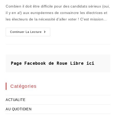
publication :
la
Combien il doit être difficile pour des candidats sérieux (oui,
publication :
il y en a!) aux européennes de convaincre les électrices et
les électeurs de la nécessité d'aller voter ! C'est mission…
Bruxelles
Continuer La Lecture
Met
La
France
Dans
Les
Choux
Page Facebook de Roue Libre
ici
Catégories
ACTUALITE
AU QUOTIDIEN