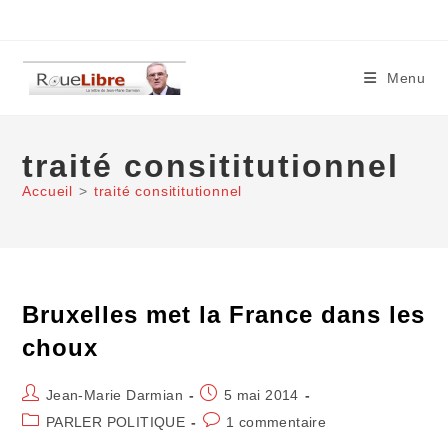
Skip
to
content
Menu
traité consititutionnel
Accueil
>
traité consititutionnel
Bruxelles met la France dans les
choux
Auteur/autrice
Publication
Jean-Marie Darmian
5 mai 2014
de
publiée :
Post
Commentaires
PARLER POLITIQUE
1 commentaire
la
category:
de