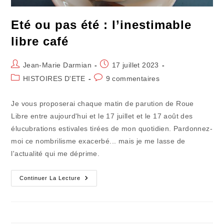
Eté ou pas été : l’inestimable
libre café
Auteur/autrice
Publication
Jean-Marie Darmian
17 juillet 2023
de
publiée :
Post
Commentaires
HISTOIRES D'ETE
9 commentaires
la
category:
de
publication :
la
Je vous proposerai chaque matin de parution de Roue
publication :
Libre entre aujourd'hui et le 17 juillet et le 17 août des
élucubrations estivales tirées de mon quotidien. Pardonnez-
moi ce nombrilisme exacerbé... mais je me lasse de
l'actualité qui me déprime.
Eté
Continuer La Lecture
Ou
Pas
Été
:
L’inestimable
Libre