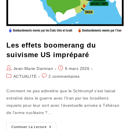
Les effets boomerang du
suivisme US impréparé
Auteur/autrice
Publication
Jean-Marie Darmian
6 mars 2026
de
publiée :
Post
Commentaires
ACTUALITE
2 commentaires
la
category:
de
publication :
la
Comment ne pas admettre que le Schtrumpf s’est laissé
publication :
entraîné dans la guerre avec l’Iran par les Israéliens
inquiets pour leur sort avec l’éventuelle arrivée à Téhéran
de l’arme nucléaire ?…
Les
Continuer La Lecture