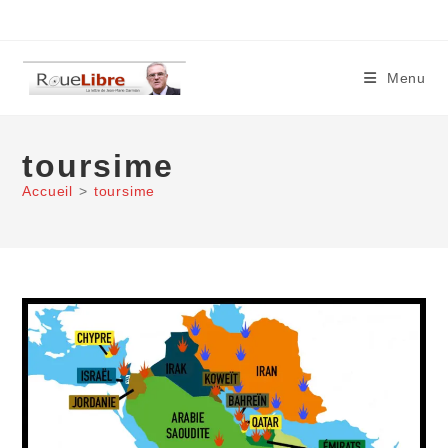
Skip
to
content
Menu
toursime
Accueil
>
toursime